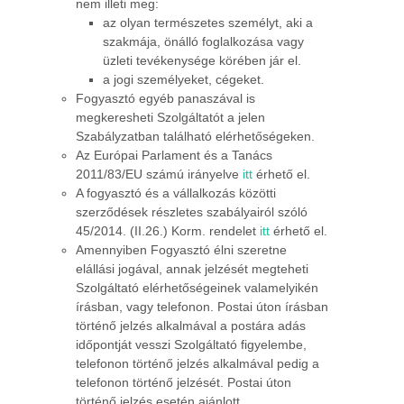
nem illeti meg:
az olyan természetes személyt, aki a
szakmája, önálló foglalkozása vagy
üzleti tevékenysége körében jár el.
a jogi személyeket, cégeket.
Fogyasztó egyéb panaszával is
megkeresheti Szolgáltatót a jelen
Szabályzatban található elérhetőségeken.
Az Európai Parlament és a Tanács
2011/83/EU számú irányelve
itt
érhető el.
A fogyasztó és a vállalkozás közötti
szerződések részletes szabályairól szóló
45/2014. (II.26.) Korm. rendelet
itt
érhető el.
Amennyiben Fogyasztó élni szeretne
elállási jogával, annak jelzését megteheti
Szolgáltató elérhetőségeinek valamelyikén
írásban, vagy telefonon. Postai úton írásban
történő jelzés alkalmával a postára adás
időpontját vesszi Szolgáltató figyelembe,
telefonon történő jelzés alkalmával pedig a
telefonon történő jelzését. Postai úton
történő jelzés esetén ajánlott