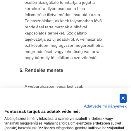
esetén Szolgáltató fenntartja a jogát a
korrekcióra. Ilyen esetben a hiba
felismerése illetve módosítása után azon
Felhasználókat, akiknek folyamatban lévő
rendelései tartalmaznak a hibával
kapcsolatos terméket, Szolgáltató
tájékoztatja az új adatokról. A Felhasználó
ezt követően még egyszer megerősítheti a
megrendelését, vagy lehetőség van arra,
hogy bármely fél elálljon a szerződéstől.
Rendelés menete
A webáruházban vásárlást csak
regisztrációt követően, bejelentkezés után
lehet végezni.
Adatvédelmi irányelvek
Bejelentkezés nélkül a webáruház látogatói
Fontosnak tartjuk az adatok védelmét
a termékek leírását, adatait, tulajdonságait
A böngészési élmény fokozása, a személyre szabott hirdetések vagy
tudják megtekintetni.
tartalmak megjelenítése, valamint a forgalom elemzése érdekében sütiket
(cookie) használunk. 'Az összes elfogadása' gombra kattintva hozzájárulhat