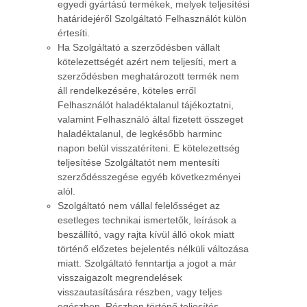
egyedi gyártású termékek, melyek teljesítési
határidejéről Szolgáltató Felhasználót külön
értesíti.
Ha Szolgáltató a szerződésben vállalt
kötelezettségét azért nem teljesíti, mert a
szerződésben meghatározott termék nem
áll rendelkezésére, köteles erről
Felhasználót haladéktalanul tájékoztatni,
valamint Felhasználó által fizetett összeget
haladéktalanul, de legkésőbb harminc
napon belül visszatéríteni. E kötelezettség
teljesítése Szolgáltatót nem mentesíti
szerződésszegése egyéb következményei
alól.
Szolgáltató nem vállal felelősséget az
esetleges technikai ismertetők, leírások a
beszállító, vagy rajta kívül álló okok miatt
történő előzetes bejelentés nélküli változása
miatt. Szolgáltató fenntartja a jogot a már
visszaigazolt megrendelések
visszautasítására részben, vagy teljes
egészben. Részben történő teljesítés