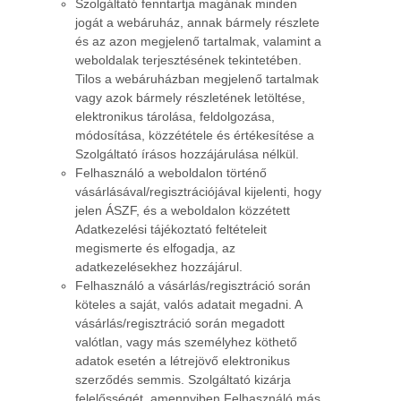
Szolgáltató fenntartja magának minden
jogát a webáruház, annak bármely részlete
és az azon megjelenő tartalmak, valamint a
weboldalak terjesztésének tekintetében.
Tilos a webáruházban megjelenő tartalmak
vagy azok bármely részletének letöltése,
elektronikus tárolása, feldolgozása,
módosítása, közzététele és értékesítése a
Szolgáltató írásos hozzájárulása nélkül.
Felhasználó a weboldalon történő
vásárlásával/regisztrációjával kijelenti, hogy
jelen ÁSZF, és a weboldalon közzétett
Adatkezelési tájékoztató feltételeit
megismerte és elfogadja, az
adatkezelésekhez hozzájárul.
Felhasználó a vásárlás/regisztráció során
köteles a saját, valós adatait megadni. A
vásárlás/regisztráció során megadott
valótlan, vagy más személyhez köthető
adatok esetén a létrejövő elektronikus
szerződés semmis. Szolgáltató kizárja
felelősségét, amennyiben Felhasználó más