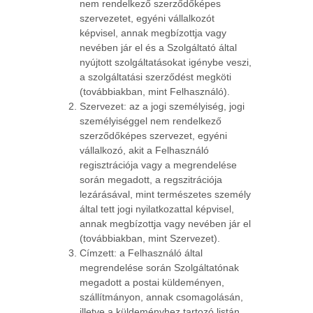
nem rendelkező szerződőképes
szervezetet, egyéni vállalkozót
képvisel, annak megbízottja vagy
nevében jár el és a Szolgáltató által
nyújtott szolgáltatásokat igénybe veszi,
a szolgáltatási szerződést megköti
(továbbiakban, mint Felhasználó).
Szervezet: az a jogi személyiség, jogi
személyiséggel nem rendelkező
szerződőképes szervezet, egyéni
vállalkozó, akit a Felhasználó
regisztrációja vagy a megrendelése
során megadott, a regszitrációja
lezárásával, mint természetes személy
által tett jogi nyilatkozattal képvisel,
annak megbízottja vagy nevében jár el
(továbbiakban, mint Szervezet).
Címzett: a Felhasználó által
megrendelése során Szolgáltatónak
megadott a postai küldeményen,
szállítmányon, annak csomagolásán,
illetve a küldeményhez tartozó listán