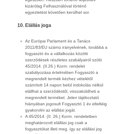
kizárólag Felhasználóval történő
egyeztetést követően kerülhet sor.
Elállás joga
Az Európai Parlament és a Tanács
2011/83/EU számú irányelvének, továbbá a
fogyasztó és a vállalkozás közötti
szerződések részletes szabályairól szóló
45/2014. (II.26.) Korm. rendelet
szabályozása értelmében Fogyasztó a
megrendelt termék kézhez vételétől
számított 14 napon belül indokolás nélkül
elállhat a szerződéstől, visszaküldheti a
megrendelt terméket. Jelen tájékoztató
hiányában jogosult Fogyasztó 1 év elteltéig
gyakorolni az elállási jogát.
A 45/2014. (II. 26.) Korm. rendeletben
meghatározott elállási jog csak a
fogyasztókat illeti meg, így az elállási jog