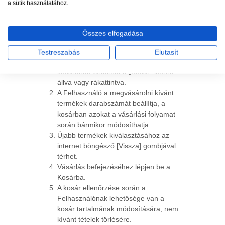
a sütik használatához.
A rendelés folyamata
Összes elfogadása
A Felhasználó kosárba helyezi a
kiválasztott termékeket. A Felhasználó
Testreszabás
Elutasít
bármikor megtekintheti vásárlási
kosarának tartalmát a „Kosár” ikonra
állva vagy rákattintva.
A Felhasználó a megvásárolni kívánt
termékek darabszámát beállítja, a
kosárban azokat a vásárlási folyamat
során bármikor módosíthatja.
Újabb termékek kiválasztásához az
internet böngésző [Vissza] gombjával
térhet.
Vásárlás befejezéséhez lépjen be a
Kosárba.
A kosár ellenőrzése során a
Felhasználónak lehetősége van a
kosár tartalmának módosítására, nem
kívánt tételek törlésére.