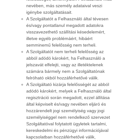
nevében, más személy adataival veszi
igénybe szolgáltatásait.
A Szolgáltatót a Felhasználó által tévesen
és/vagy pontatlanul megadott adatokra
visszavezethető szállítási késedelemért,
illetve egyéb problémáért, hibáért
semminemű felelősség nem terheli.
A Szolgáltatót nem terheli felelősség az
abból adódó károkért, ha Felhasználó a
jelszavát elfelejti, vagy az illetéktelenek
számára bármely nem a Szolgáltatónak
felróható okból hozzáférhetővé válik.
A Szolgáltató kizárja felelősségét az abból
adódó károkért, melyek a Felhasználó által
regisztráció során megadott, ezzel állítása
által képviselt és/vagy nevében eljáró és
hozzárendelt jogi személyiség vagy jogi
személyiséggel nem rendelkező szervezet
Szolgáltatóval folytatott ügyletek tartalmi,
kereskedelmi és pénzügyi információjával
kapcsolatban hozzáférhetővé válik,