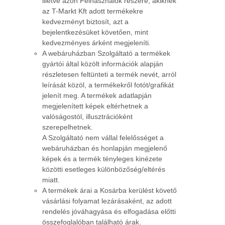
illetve azon Felhasználók részére, akiknek
az T-Markt Kft adott termékekre
kedvezményt biztosít, azt a
bejelentkezésüket követően, mint
kedvezményes árként megjeleníti.
A webáruházban Szolgáltató a termékek
gyártói által közölt információk alapján
részletesen feltünteti a termék nevét, arról
leírását közöl, a termékekről fotót/grafikát
jelenít meg. A termékek adatlapján
megjelenített képek eltérhetnek a
valóságostól, illusztrációként
szerepelhetnek.
A Szolgáltató nem vállal felelősséget a
webáruházban és honlapján megjelenő
képek és a termék tényleges kinézete
közötti esetleges különbözőség/eltérés
miatt.
A termékek árai a Kosárba kerülést követő
vásárlási folyamat lezárásaként, az adott
rendelés jóváhagyása és elfogadása előtti
összefoglalóban található árak.