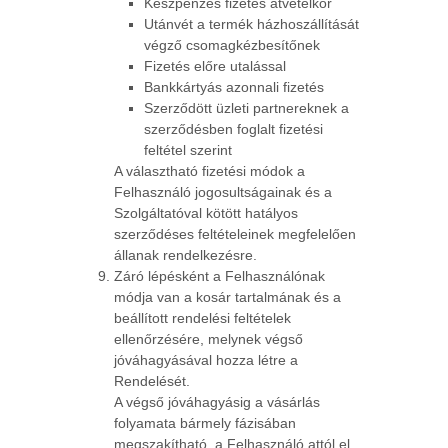
Készpénzes fizetés átvételkor
Utánvét a termék házhoszállítását
végző csomagkézbesítőnek
Fizetés előre utalással
Bankkártyás azonnali fizetés
Szerződött üzleti partnereknek a
szerződésben foglalt fizetési
feltétel szerint
A választható fizetési módok a
Felhasználó jogosultságainak és a
Szolgáltatóval kötött hatályos
szerződéses feltételeinek megfelelően
állanak rendelkezésre.
Záró lépésként a Felhasználónak
módja van a kosár tartalmának és a
beállított rendelési feltételek
ellenőrzésére, melynek végső
jóváhagyásával hozza létre a
Rendelését.
A végső jóváhagyásig a vásárlás
folyamata bármely fázisában
megszakítható, a Felhasználó attól el