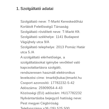
Szolgáltató adatai
Szolgáltató neve: T-Markt Kereskedőház
Korlátolt Felelősségű Társaság
Szolgáltató rövidített neve: T-Markt Kft.
Szolgáltató székhelye: 1141 Budapest
Vágújhely utca 9/A
Szolgáltató telephelye: 2013 Pomáz Határ
utca 5./A
A szolgáltató elérhetősége, a
szolgáltatásokat igénybe vevőkkel való
kapcsolattartásra szolgáló,
rendszeresen használt elektronikus
levelezési címe: tmarkt(kukac)tmarkt.hu
Csoport azonosító: 17782232-5-42
Adószáma: 25909054-4-43
Közösségi (EU) adószám: HU17782232
Nyilvántartásba bejegyző hatóság neve:
Pest megyei Cégbíróság
Telefonszáma:+36 (26) 525 500