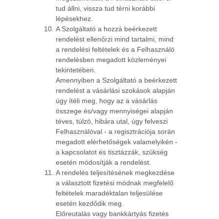
tud állni, vissza tud térni korábbi
lépésekhez.
A Szolgáltató a hozzá beérkezett
rendelést ellenőrzi mind tartalmi, mind
a rendelési feltételek és a Felhasználó
rendelésben megadott közleményei
tekintetében.
Amennyiben a Szolgáltató a beérkezett
rendelést a vásárlási szokások alapján
úgy ítéli meg, hogy az a vásárlás
összege és/vagy mennyiségei alapján
téves, túlzó, hibára utal, úgy felveszi
Felhasználóval - a regisztrációja során
megadott elérhetőségek valamelyikén -
a kapcsolatot és tisztázzák, szükség
esetén módosítják a rendelést.
A rendelés teljesítésének megkezdése
a választott fizetési módnak megfelelő
feltételek maradéktalan teljesülése
esetén kezdődik meg.
Előreutalás vagy bankkártyás fizetés