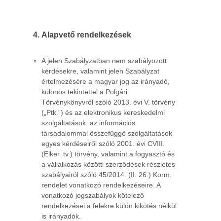
Alapvető rendelkezések
A jelen Szabályzatban nem szabályozott
kérdésekre, valamint jelen Szabályzat
értelmezésére a magyar jog az irányadó,
különös tekintettel a Polgári
Törvénykönyvről szóló 2013. évi V. törvény
(„Ptk.”) és az elektronikus kereskedelmi
szolgáltatások, az információs
társadalommal összefüggő szolgáltatások
egyes kérdéseiről szóló 2001. évi CVIII.
(Elker. tv.) törvény, valamint a fogyasztó és
a vállalkozás közötti szerződések részletes
szabályairól szóló 45/2014. (II. 26.) Korm.
rendelet vonatkozó rendelkezéseire. A
vonatkozó jogszabályok kötelező
rendelkezései a felekre külön kikötés nélkül
is irányadók.