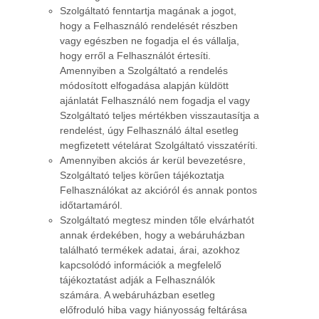
Szolgáltató fenntartja magának a jogot,
hogy a Felhasználó rendelését részben
vagy egészben ne fogadja el és vállalja,
hogy erről a Felhasználót értesíti.
Amennyiben a Szolgáltató a rendelés
módosított elfogadása alapján küldött
ajánlatát Felhasználó nem fogadja el vagy
Szolgáltató teljes mértékben visszautasítja a
rendelést, úgy Felhasználó által esetleg
megfizetett vételárat Szolgáltató visszatéríti.
Amennyiben akciós ár kerül bevezetésre,
Szolgáltató teljes körűen tájékoztatja
Felhasználókat az akcióról és annak pontos
időtartamáról.
Szolgáltató megtesz minden tőle elvárhatót
annak érdekében, hogy a webáruházban
található termékek adatai, árai, azokhoz
kapcsolódó információk a megfelelő
tájékoztatást adják a Felhasználók
számára. A webáruházban esetleg
előfroduló hiba vagy hiányosság feltárása