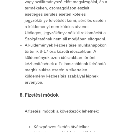
vagy szállítmányozó előtt megvizsgálni, és a
termékeken, csomagoláson észlelt
esetleges sérülés esetén köteles
jegyzőkönyv felvételét kérni, sérülés esetén
a küldeményt nem köteles átvenni.
Utólagos, jegyzőkönyv nélküli reklamációt a
Szolgáltatónak nem áll módjában elfogadni.
A küldemények kézbesítése munkanapokon
történik 8-17 óra közötti időszakban. A
küldemények ezen időszakban történt
kézbesítésének a Felhasználónak felróható
meghiusulása esetén a sikertelen
küldemény kézbesítés szabályai lépnek
érvénybe.
Fizetési módok
A fizetési módok a következők lehetnek:
Készpénzes fizetés átvételkor