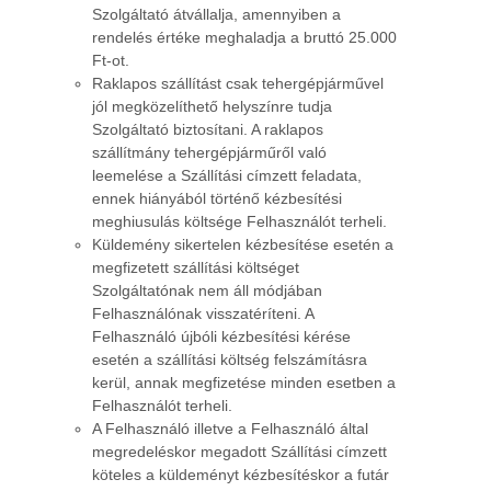
Szolgáltató átvállalja, amennyiben a
rendelés értéke meghaladja a bruttó 25.000
Ft-ot.
Raklapos szállítást csak tehergépjárművel
jól megközelíthető helyszínre tudja
Szolgáltató biztosítani. A raklapos
szállítmány tehergépjárműről való
leemelése a Szállítási címzett feladata,
ennek hiányából történő kézbesítési
meghiusulás költsége Felhasználót terheli.
Küldemény sikertelen kézbesítése esetén a
megfizetett szállítási költséget
Szolgáltatónak nem áll módjában
Felhasználónak visszatéríteni. A
Felhasználó újbóli kézbesítési kérése
esetén a szállítási költség felszámításra
kerül, annak megfizetése minden esetben a
Felhasználót terheli.
A Felhasználó illetve a Felhasználó által
megredeléskor megadott Szállítási címzett
köteles a küldeményt kézbesítéskor a futár