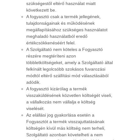
szükségestől eltérő használat miatt
következett be.
A fogyasztó csak a termék jellegének,
tulajdonságainak és működésének
megállapításához szükséges használatot
meghaladó használatból eredő
értékcsökkenéséért felel.
A Szolgáltató nem köteles a Fogyasztó
részére megtéríteni azon
többletköltségeket, amely a Szolgáltató által
felkínált legolcsóbb szokásos fuvarozási
módtól eltérő szállítási mód választásából
adódik.
A fogyasztó kizárólag a termék
visszaküldésének közvetlen költségét viseli,
a vállalkozás nem vállalja e költség
viselését.
Az elállási jog gyakorlása esetén a
Fogyasztót a termék visszajuttatásának
költségén kívül más költség nem terheli,
Szolgáltató azonban követelheti a nem