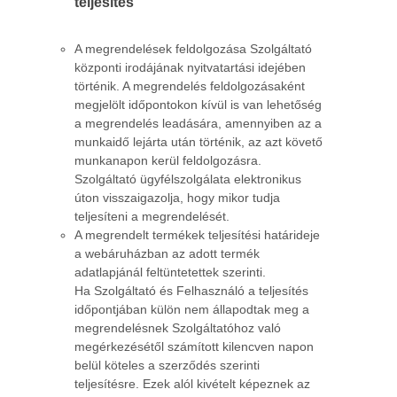
teljesítés
A megrendelések feldolgozása Szolgáltató
központi irodájának nyitvatartási idejében
történik. A megrendelés feldolgozásaként
megjelölt időpontokon kívül is van lehetőség
a megrendelés leadására, amennyiben az a
munkaidő lejárta után történik, az azt követő
munkanapon kerül feldolgozásra.
Szolgáltató ügyfélszolgálata elektronikus
úton visszaigazolja, hogy mikor tudja
teljesíteni a megrendelését.
A megrendelt termékek teljesítési határideje
a webáruházban az adott termék
adatlapjánál feltüntetettek szerinti.
Ha Szolgáltató és Felhasználó a teljesítés
időpontjában külön nem állapodtak meg a
megrendelésnek Szolgáltatóhoz való
megérkezésétől számított kilencven napon
belül köteles a szerződés szerinti
teljesítésre. Ezek alól kivételt képeznek az