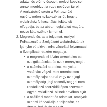
adatait és elérhetőségeit, melyet képvisel,
annak megbízottja vagy nevében jár el.
A regisztráció során a Felhasználó
egyértelműen nyilatkozik arról, hogy a
webáruház felhasználási feltételeit
elfogadja, és az abban foglaltakat magára
nézve kötelezőnek ismeri el.
Megrendelés: az a folyamat, mellyel
Felhasználó a Szolgáltató webáruházának
igénybe vételével, mint vásárlási folyamattal
a Szolgáltató részére megadja:
a megrendelni kívánt termékeket és
szolgáltatásokat és azok mennyiségét,
a számlázási adatokat, melyek a
vásárlást végző, mint természetes
személy saját adatai vagy az a jogi
személyiség, jogi személyiséggel nem
rendelkező szerződőképes szervezet,
egyéni vállalkozó, akinek nevében eljár,
a szállítási módot és adatokat, amelyek
szerinti kéri/vállalja a teljesítést, az
átvétel helyét és módját,