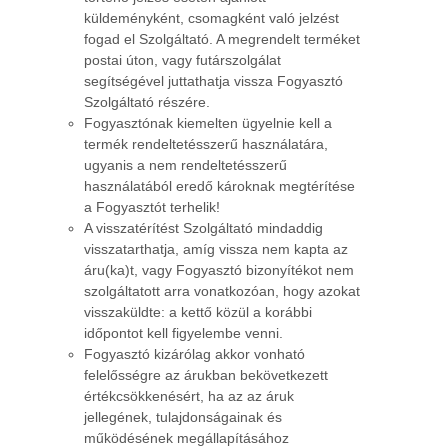
küldeményként, csomagként való jelzést
fogad el Szolgáltató. A megrendelt terméket
postai úton, vagy futárszolgálat
segítségével juttathatja vissza Fogyasztó
Szolgáltató részére.
Fogyasztónak kiemelten ügyelnie kell a
termék rendeltetésszerű használatára,
ugyanis a nem rendeltetésszerű
használatából eredő károknak megtérítése
a Fogyasztót terhelik!
A visszatérítést Szolgáltató mindaddig
visszatarthatja, amíg vissza nem kapta az
áru(ka)t, vagy Fogyasztó bizonyítékot nem
szolgáltatott arra vonatkozóan, hogy azokat
visszaküldte: a kettő közül a korábbi
időpontot kell figyelembe venni.
Fogyasztó kizárólag akkor vonható
felelősségre az árukban bekövetkezett
értékcsökkenésért, ha az az áruk
jellegének, tulajdonságainak és
működésének megállapításához