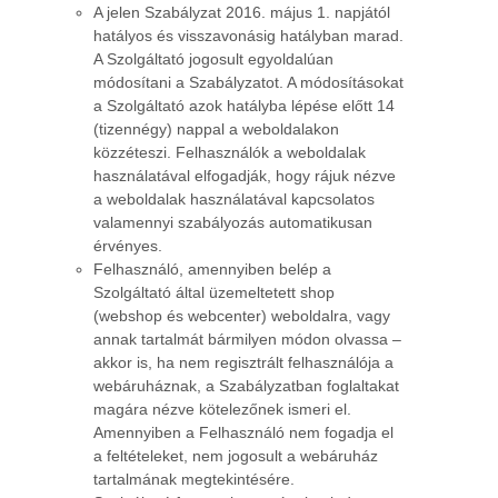
A jelen Szabályzat 2016. május 1. napjától
hatályos és visszavonásig hatályban marad.
A Szolgáltató jogosult egyoldalúan
módosítani a Szabályzatot. A módosításokat
a Szolgáltató azok hatályba lépése előtt 14
(tizennégy) nappal a weboldalakon
közzéteszi. Felhasználók a weboldalak
használatával elfogadják, hogy rájuk nézve
a weboldalak használatával kapcsolatos
valamennyi szabályozás automatikusan
érvényes.
Felhasználó, amennyiben belép a
Szolgáltató által üzemeltetett shop
(webshop és webcenter) weboldalra, vagy
annak tartalmát bármilyen módon olvassa –
akkor is, ha nem regisztrált felhasználója a
webáruháznak, a Szabályzatban foglaltakat
magára nézve kötelezőnek ismeri el.
Amennyiben a Felhasználó nem fogadja el
a feltételeket, nem jogosult a webáruház
tartalmának megtekintésére.