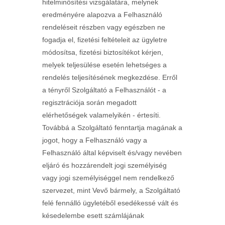
hitelminősítési vizsgálatára, melynek
eredményére alapozva a Felhasználó
rendeléseit részben vagy egészben ne
fogadja el, fizetési feltételeit az ügyletre
módosítsa, fizetési biztosítékot kérjen,
melyek teljesülése esetén lehetséges a
rendelés teljesítésének megkezdése. Erről
a tényről Szolgáltató a Felhasználót - a
regisztrációja során megadott
elérhetőségek valamelyikén - értesíti.
Továbbá a Szolgáltató fenntartja magának a
jogot, hogy a Felhasználó vagy a
Felhasználó által képviselt és/vagy nevében
eljáró és hozzárendelt jogi személyiség
vagy jogi személyiséggel nem rendelkező
szervezet, mint Vevő bármely, a Szolgáltató
felé fennálló ügyletéből esedékessé vált és
késedelembe esett számlájának