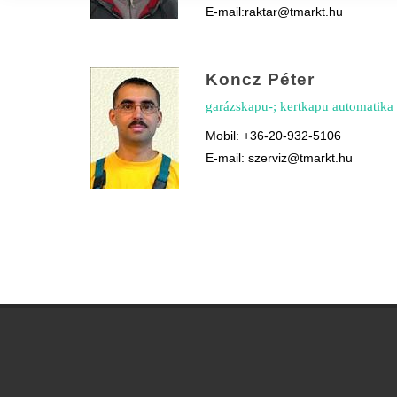
E-mail:raktar@tmarkt.hu
Koncz Péter
garázskapu-; kertkapu automatika 
Mobil: +36-20-932-5106
E-mail: szerviz@tmarkt.hu