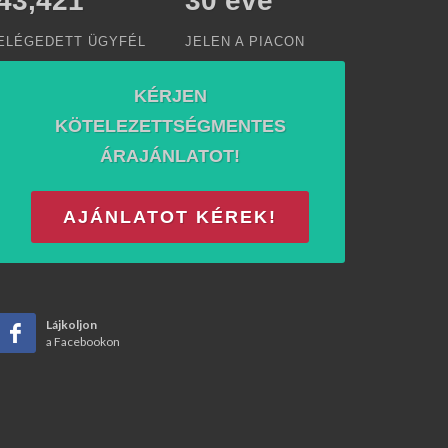
50,000
30
éve
ELÉGEDETT ÜGYFÉL
JELEN A PIACON
KÉRJEN
KÖTELEZETTSÉGMENTES
ÁRAJÁNLATOT!
AJÁNLATOT KÉREK!
Lájkoljon
a Facebookon