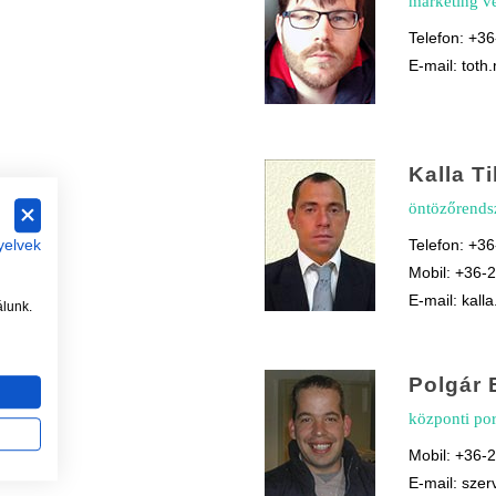
marketing v
Telefon: +3
E-mail: tot
Kalla T
öntözőrends
Telefon: +3
yelvek
Mobil: +36-
t.hu
E-mail: kall
álunk.
Polgár 
központi por
Mobil: +36-
E-mail: sze