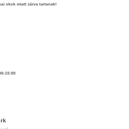
kai okok miatt zárva tartanak!
00-15:00
rk