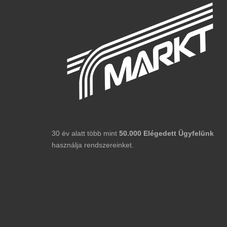
30 év alatt több mint
50.000
Elégedett
Ügyfelünk
használja rendszereinket.