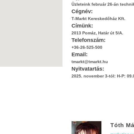
Üzleteink február 26-án techni
Cégnév:
T-Markt Kereskedőház Kft.
Címünk:
2013 Pomáz, Határ út 5/A.
Telefonszám:
+36-26-525-500
Email:
tmarkt@tmarkt.hu
Nyitvatartás:
2025. november 3-tól: H-P: 09.
Tóth Má