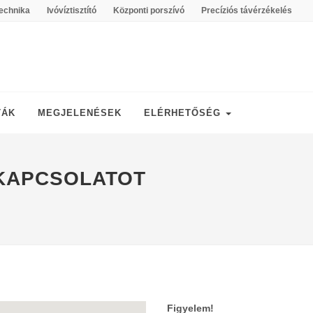
echnika
Ivóvíztisztító
Központi porszívó
Precíziós távérzékelés
TÁK
MEGJELENÉSEK
ELÉRHETŐSÉG
 KAPCSOLATOT
Figyelem!