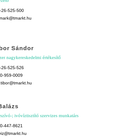
ezető
6-26-525-500
h.mark@tmarkt.hu
ibor Sándor
zer nagykereskedelmi értékesítő
6-26-525-526
20-959-0009
a.tibor@tmarkt.hu
Balázs
szívó-; ivóvíztisztító szervizes munkatárs
20-447-8621
rviz@tmarkt.hu