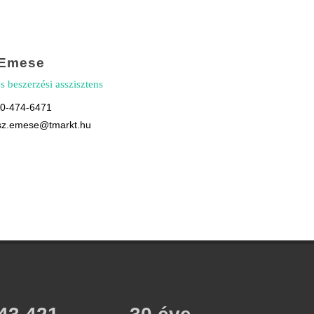
 Emese
és beszerzési asszisztens
20-474-6471
usz.emese@tmarkt.hu