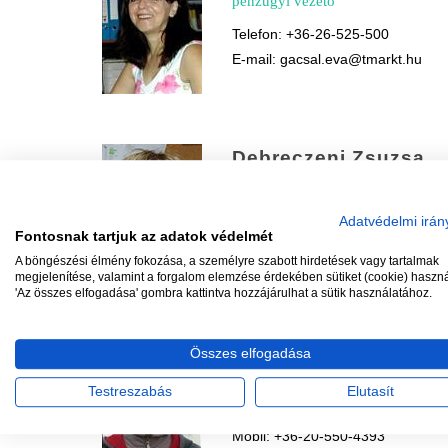
pénzügyi vezető
Telefon: +36-26-525-500
E-mail: gacsal.eva@tmarkt.hu
Debreczeni Zsuzsa
pénzügyi referens
Telefon: +36-26-525-542
Adatvédelmi irán
Fontosnak tartjuk az adatok védelmét
Mobil: +36-20-403-43-11
A böngészési élmény fokozása, a személyre szabott hirdetések vagy tartalmak
E-mail: debreczeni.zsuzsa@tmark
megjelenítése, valamint a forgalom elemzése érdekében sütiket (cookie) haszn
'Az összes elfogadása' gombra kattintva hozzájárulhat a sütik használatához.
Rangasz Zsolt
Összes elfogadása
raktárvezető
Testreszabás
Elutasít
Tel:+36-26-525-528
Mobil: +36-20-550-4393