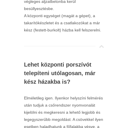
végleges aljzatbetonba kerül
besüllyesztésbe.
A központi egységet (magát a gépet), a
takarítókészletet és a csatlakozókat a már
kész (festett-burkolt) házba kell felszerelni.
Lehet központi porszívót
telepíteni utólagosan, már
kész házakba is?
Elméletileg igen. Ilyenkor helyszíni felmérés
után tudjuk a csőrendszer nyomvonalát
kijelölni és megkeresni a lehető legjobb és
legegyszerűbb megoldást. A csövekkel ilyen
esetben haladhatunk a főfalakba vésve, a