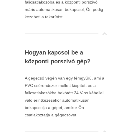
falicsatlakozóba és a központi porszívó
máris automatikusan bekapcsol, Ön pedig
kezdheti a takarítást.
Hogyan kapcsol be a
központi porszívó gép?
A gégecső végén van egy fémgyűrű, ami a
PVC csőrendszer mellett kiépített és a
falicsatlakozókba bekötött 24 V-os kábellel
való érintkezésekor automatikusan
bekapcsolja a gépet, amikor Ön
csatlakoztatja a gégecsövet.