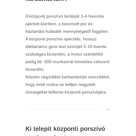
A központi porszívó tartályát 3-4 havonta
ajánlott kiüríteni, a beszívott por és
háztartási hulladék mennyiségétől függően.
A központi porszívó speciális, hosszú
élettartamú gore-text szűrőjét 5-10 évente
szükséges kicserélni, a motor szénkeféit
pedig kb. 500 munkaórát követően célszerű
kicserélni.
Kössön cégünkkel karbantartási szerződést,
hogy évek múlva ne kelljen nagyobb
összegeket költenie központi porszívójára.
Ki telepít központi porszívó