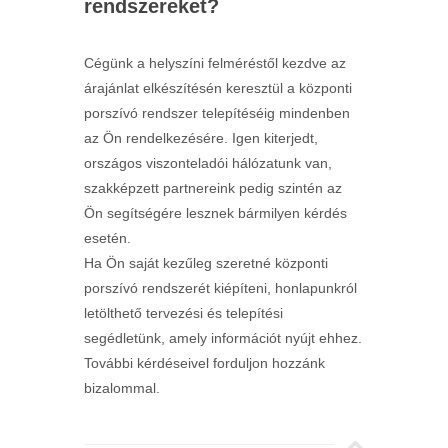
rendszereket?
Cégünk a helyszíni felméréstől kezdve az
árajánlat elkészítésén keresztül a központi
porszívó rendszer telepítéséig mindenben
az Ön rendelkezésére. Igen kiterjedt,
országos viszonteladói hálózatunk van,
szakképzett partnereink pedig szintén az
Ön segítségére lesznek bármilyen kérdés
esetén.
Ha Ön saját kezűleg szeretné központi
porszívó rendszerét kiépíteni, honlapunkról
letölthető tervezési és telepítési
segédletünk, amely információt nyújt ehhez.
További kérdéseivel forduljon hozzánk
bizalommal.