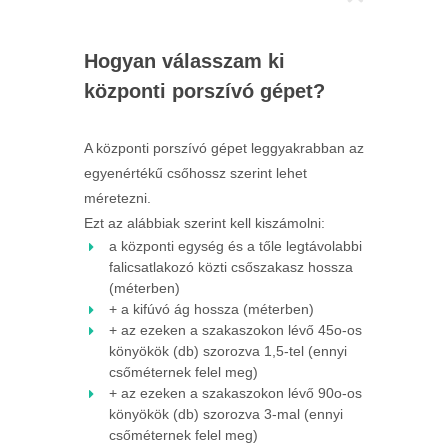
Hogyan válasszam ki
központi porszívó gépet?
A központi porszívó gépet leggyakrabban az
egyenértékű csőhossz szerint lehet
méretezni.
Ezt az alábbiak szerint kell kiszámolni:
a központi egység és a tőle legtávolabbi
falicsatlakozó közti csőszakasz hossza
(méterben)
+ a kifúvó ág hossza (méterben)
+ az ezeken a szakaszokon lévő 45o-os
könyökök (db) szorozva 1,5-tel (ennyi
csőméternek felel meg)
+ az ezeken a szakaszokon lévő 90o-os
könyökök (db) szorozva 3-mal (ennyi
csőméternek felel meg)