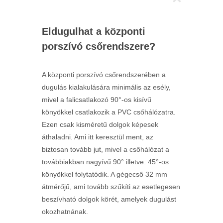
Eldugulhat a központi
porszívó csőrendszere?
A központi porszívó csőrendszerében a
dugulás kialakulására minimális az esély,
mivel a falicsatlakozó 90°-os kisívű
könyökkel csatlakozik a PVC csőhálózatra.
Ezen csak kisméretű dolgok képesek
áthaladni. Ami itt keresztül ment, az
biztosan tovább jut, mivel a csőhálózat a
továbbiakban nagyívű 90° illetve. 45°-os
könyökkel folytatódik. A gégecső 32 mm
átmérőjű, ami tovább szűkíti az esetlegesen
beszívható dolgok körét, amelyek dugulást
okozhatnának.