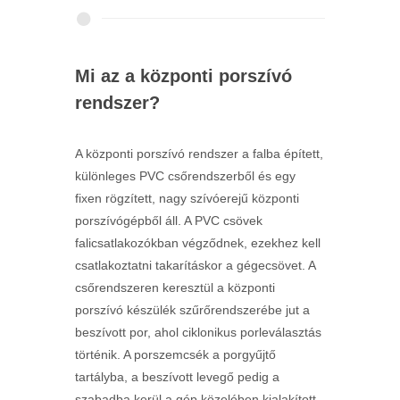
Mi az a központi porszívó
rendszer?
A központi porszívó rendszer a falba épített,
különleges PVC csőrendszerből és egy
fixen rögzített, nagy szívóerejű központi
porszívógépből áll. A PVC csövek
falicsatlakozókban végződnek, ezekhez kell
csatlakoztatni takarításkor a gégecsövet. A
csőrendszeren keresztül a központi
porszívó készülék szűrőrendszerébe jut a
beszívott por, ahol ciklonikus porleválasztás
történik. A porszemcsék a porgyűjtő
tartályba, a beszívott levegő pedig a
szabadba kerül a gép közelében kialakított