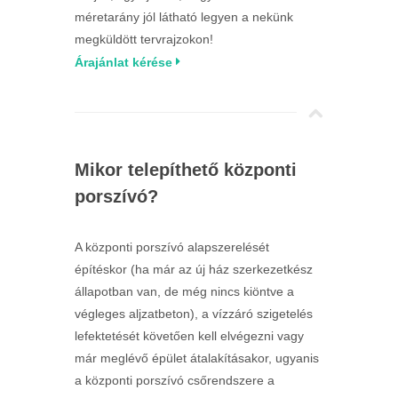
méretarány jól látható legyen a nekünk
megküldött tervrajzokon!
Árajánlat kérése
Mikor telepíthető központi
porszívó?
A központi porszívó alapszerelését
építéskor (ha már az új ház szerkezetkész
állapotban van, de még nincs kiöntve a
végleges aljzatbeton), a vízzáró szigetelés
lefektetését követően kell elvégezni vagy
már meglévő épület átalakításakor, ugyanis
a központi porszívó csőrendszere a