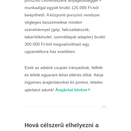
porszívó csőrendszere anyagköltséggel +
munkadíjjal együtt bruttó 125.000 Ft-ból
beépíthető. A központi porszívó rendszer
végleges beüzemelése minden
szerelvénnyel (gép, falicsatlakozók,
takarítókészlet, szemétlapát adapter) bruttó
300.000 Ft-ból megvalósítható egy
ugyanekkora ház esetében.
Ezek az adatok csupán irányadóak, felfelé
és lefelé egyaránt lehet eltérés tőlük. Kérje
ingyenes árajánlatunkat és pontos, tételes
ajánlatot adunk!
Árajánlat kérése
Hová célszerű elhelyezni a