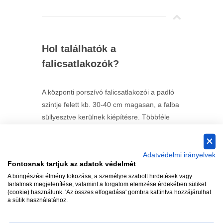
Hol találhatók a
falicsatlakozók?
A központi porszívó falicsatlakozói a padló
szintje felett kb. 30-40 cm magasan, a falba
süllyesztve kerülnek kiépítésre. Többféle
szín és alak választható, hogy az adott
helyiséghez és a bútorokhoz legjobban
illeszkedőt szereljük fel.
Adatvédelmi irányelvek
Fontosnak tartjuk az adatok védelmét
A böngészési élmény fokozása, a személyre szabott hirdetések vagy
tartalmak megjelenítése, valamint a forgalom elemzése érdekében sütiket
(cookie) használunk. 'Az összes elfogadása' gombra kattintva hozzájárulhat
a sütik használatához.
Minden helyiségbe kell