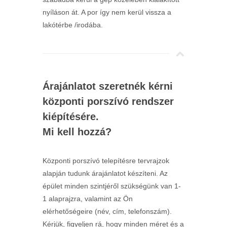
nyíláson át. A por így nem kerül vissza a
lakótérbe /irodába.
Árajánlatot szeretnék kérni
központi porszívó rendszer
kiépítésére.
Mi kell hozzá?
Központi porszívó telepítésre tervrajzok
alapján tudunk árajánlatot készíteni. Az
épület minden szintjéről szükségünk van 1-
1 alaprajzra, valamint az Ön
elérhetőségeire (név, cím, telefonszám).
Kérjük, figyeljen rá, hogy minden méret és a