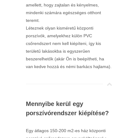
amellett, hogy zajtalan és kényelmes,
mindenki számára egészséges otthont
teremt.
Léteznek olyan kisméretű központi
porszívók, amelyekhez külön PVC
csőrendszert nem kell kiépíteni, így kis
területű lakásokba is egyszerűen
beszerelhetők (akár Ön is beépítheti, ha
van kedve hozzá és némi barkács hajlama).
Mennyibe kerül egy
porszívórendszer kiépítése?
Egy átlagos 150-200 m2-es ház központi