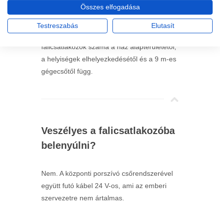
falicsatlakozót építeni?
Összes elfogadása
Testreszabás
Elutasít
A központi porszívóhoz kiépített
falicsatlakozók száma a ház alapterületétől,
a helyiségek elhelyezkedésétől és a 9 m-es
gégecsőtől függ.
Veszélyes a falicsatlakozóba
belenyúlni?
Nem. A központi porszívó csőrendszerével
együtt futó kábel 24 V-os, ami az emberi
szervezetre nem ártalmas.