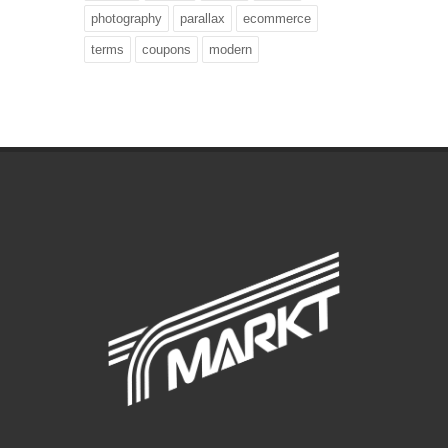
photography
parallax
ecommerce
terms
coupons
modern