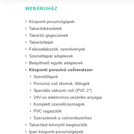
WEBÁRUHÁZ
Központi porszívógépek
Takarítókészletek
Takarító gégecsövek
Takarítófejek
Falicsatlakozók, szerelvények
Szemétlapát adapterek
Beépíthető egyéb adapterek
Központi porszívó csőrendszer
Szerelőlapok
Porszívó cső idomok, fittingek
Speciális vákuum cső (PVC 2")
24V-os elektormos vezérlés anyagai
Komplett szerelőcsomagok
PVC ragasztók
Szerszámok a csőrendszerhez
Takarítást könnyítő kiegészítők
Ipari központi porszívógépek