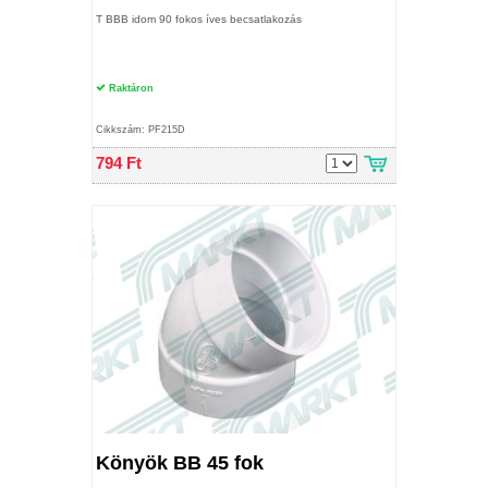
T BBB idom 90 fokos íves becsatlakozás
Raktáron
Cikkszám: PF215D
794 Ft
Könyök BB 45 fok