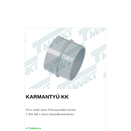
KARMANTYÚ KK
KK-s toldó idom Felhasználási terület:
2 féle BB-s idom összeillesztéséhez
Raktáron