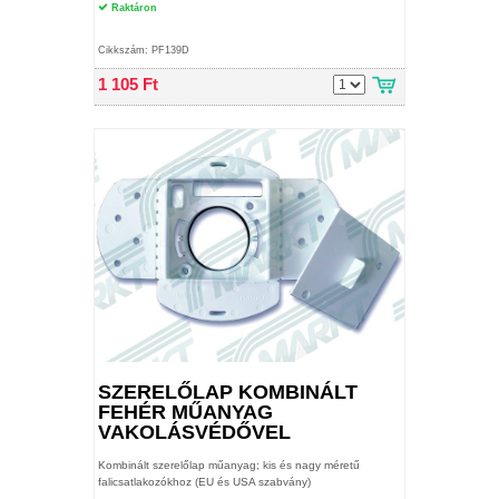
Raktáron
Cikkszám: PF139D
1 105 Ft
SZERELŐLAP KOMBINÁLT
FEHÉR MŰANYAG
VAKOLÁSVÉDŐVEL
Kombinált szerelőlap műanyag; kis és nagy méretű
falicsatlakozókhoz (EU és USA szabvány)