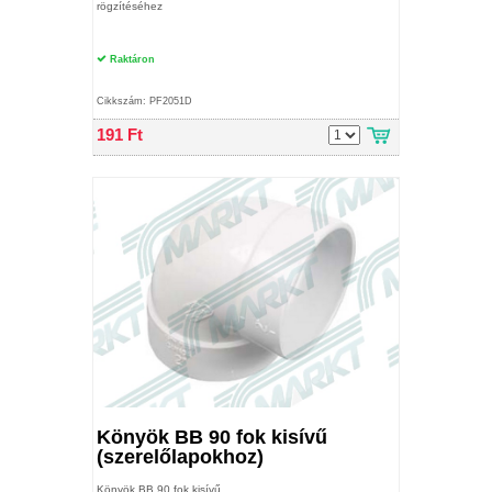
rögzítéséhez
Raktáron
Cikkszám: PF2051D
191 Ft
Könyök BB 90 fok kisívű
(szerelőlapokhoz)
Könyök BB 90 fok kisívű