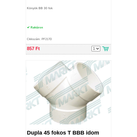
Könyök BB 30 fok
Raktáron
Cikkszám: PF217D
857 Ft
Dupla 45 fokos T BBB idom