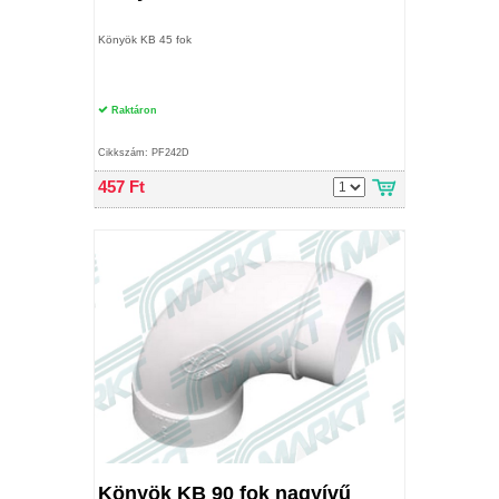
Könyök KB 45 fok
Raktáron
Cikkszám: PF242D
457 Ft
Könyök KB 90 fok nagyívű