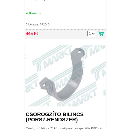
Raktáron
Cikkszám: PF204D
445 Ft
CSORÖGZÍTO BILINCS
(PORSZ.RENDSZER)
Csőrögzítő bilincs 2" központi porszívó speciális PVC cső