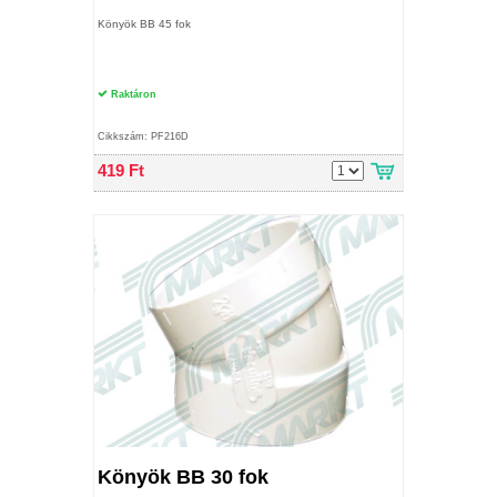
Könyök BB 45 fok
Raktáron
Cikkszám: PF216D
419 Ft
Könyök BB 30 fok