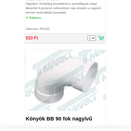
Figyelem: Kizárólag közvetlenül a szerelőlapok mögé
illesszük! A porszívó csőrendszer más részein a nagyívű
idomok használatát javasoljuk.
Raktáron
Cikkszám: PF212D
533 Ft
Könyök BB 90 fok nagyívű