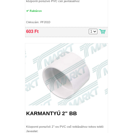
központi porszívó PVC cső javításához
Raktáron
Cikkszám: PF201D
603 Ft
KARMANTYÚ 2" BB
Központi porszívó 2"-os PVC cső toldásához tokos toldó
Javaslat: