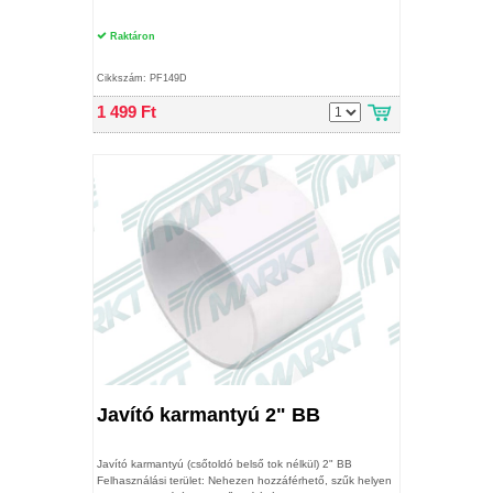
Raktáron
Cikkszám: PF149D
1 499 Ft
Javító karmantyú 2" BB
Javító karmantyú (csőtoldó belső tok nélkül) 2" BB
Felhasználási terület: Nehezen hozzáférhető, szűk helyen