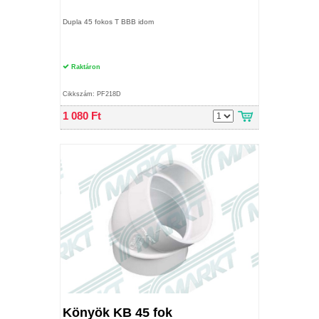
Dupla 45 fokos T BBB idom
Raktáron
Cikkszám: PF218D
1 080 Ft
Könyök KB 45 fok