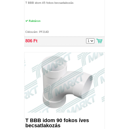
T BBB idom 45 fokos becsatlakozás
Raktáron
Cikkszám: PF214D
806 Ft
T BBB idom 90 fokos íves
becsatlakozás