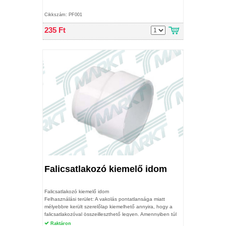
Cikkszám: PF001
235 Ft
Falicsatlakozó kiemelő idom
Falicsatlakozó kiemelő idom
Felhasználási terület: A vakolás pontatlansága miatt
mélyebbre került szerelőlap kiemelhető annyira, hogy a
falicsatlakozóval összeilleszthető legyen. Amennyiben túl
mélyen van a szerelőlap abban az esetben több kiemelőt
Raktáron