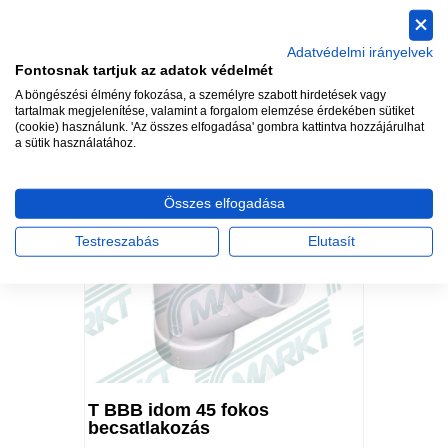
Könyök BB 90 fok nagyívű
Adatvédelmi irányelvek
Raktáron
Fontosnak tartjuk az adatok védelmét
A böngészési élmény fokozása, a személyre szabott hirdetések vagy
Cikkszám: PF213D
tartalmak megjelenítése, valamint a forgalom elemzése érdekében sütiket
(cookie) használunk. 'Az összes elfogadása' gombra kattintva hozzájárulhat
610 Ft
a sütik használatához.
Összes elfogadása
Testreszabás
Elutasít
T BBB idom 45 fokos
becsatlakozás