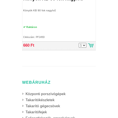
Könyök KB 90 fok nagyívű
Raktáron
Cikkszám: PF245D
660 Ft
WEBÁRUHÁZ
Központi porszívógépek
Takarítókészletek
Takarító gégecsövek
Takarítófejek