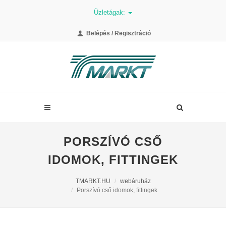
Üzletágak:
Belépés / Regisztráció
PORSZÍVÓ CSŐ
IDOMOK, FITTINGEK
TMARKT.HU
webáruház
Porszívó cső idomok, fittingek