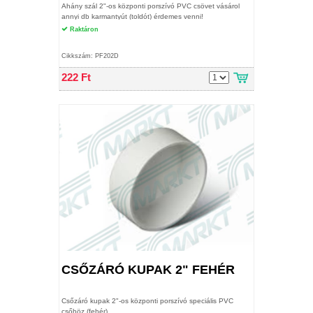
Ahány szál 2"-os központi porszívó PVC csövet vásárol
annyi db karmantyút (toldót) érdemes venni!
Raktáron
Cikkszám: PF202D
222 Ft
CSŐZÁRÓ KUPAK 2" FEHÉR
Csőzáró kupak 2"-os központi porszívó speciális PVC
csőhöz (fehér)