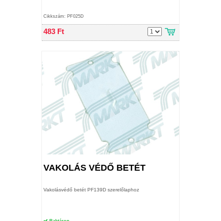
is egymásba illeszhetünk.
Cikkszám: PF025D
483 Ft
VAKOLÁS VÉDŐ BETÉT
Vakolásvédő betét PF139D szerelőlaphoz
Raktáron