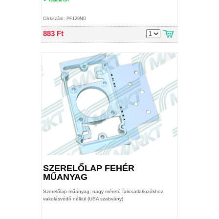
Cikkszám: PF129ND
883 Ft
SZERELŐLAP FEHÉR
MŰANYAG
Szerelőlap műanyag; nagy méretű falicsatlakozókhoz
vakolásvédő nélkül (USA szabvány)