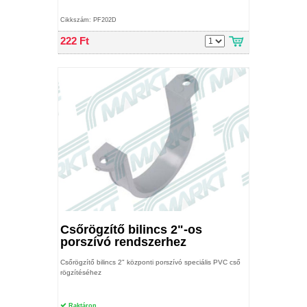
Cikkszám: PF202D
222 Ft
Csőrögzítő bilincs 2"-os
porszívó rendszerhez
Csőrögzítő bilincs 2" központi porszívó speciális PVC cső
rögzítéséhez
Raktáron