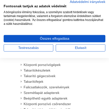
Adatvédelmi irányelvek
Raktáron
Fontosnak tartjuk az adatok védelmét
A böngészési élmény fokozása, a személyre szabott hirdetések vagy
Cikkszám: TANGIT
tartalmak megjelenítése, valamint a forgalom elemzése érdekében sütiket
5 029 Ft
(cookie) használunk. 'Az összes elfogadása' gombra kattintva hozzájárulhat
a sütik használatához.
Összes elfogadása
Testreszabás
Elutasít
WEBÁRUHÁZ
Központi porszívógépek
Takarítókészletek
Takarító gégecsövek
Takarítófejek
Falicsatlakozók, szerelvények
Szemétlapát adapterek
Beépíthető egyéb adapterek
Központi porszívó csőrendszer