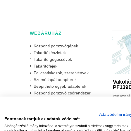
WEBÁRUHÁZ
Központi porszívógépek
Takarítókészletek
Takarító gégecsövek
Takarítófejek
Falicsatlakozók, szerelvények
Szemétlapát adapterek
Vakolá
Beépíthető egyéb adapterek
PF139D
Központi porszívó csőrendszer
Vakolásvédő
Takarítást könnyítő kiegészítők
szerelőlapho
Ipari központi porszívógépek
Adatvédelmi irán
Raktáron
Fontosnak tartjuk az adatok védelmét
Cikkszám: P
A böngészési élmény fokozása, a személyre szabott hirdetések vagy tartalmak
megjelenítése, valamint a forgalom elemzése érdekében sütiket (cookie) haszn