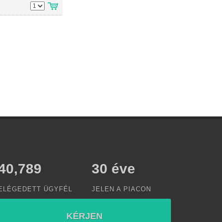
47,368
30
éve
ELÉGEDETT ÜGYFÉL
JELEN A PIACON
KÉRJEN