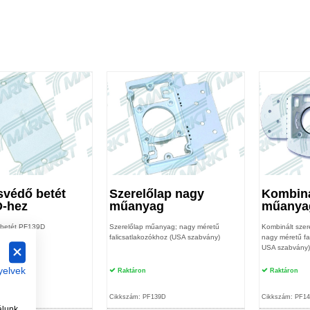
svédő betét
Szerelőlap nagy
Kombiná
-hez
műanyag
műanya
 betét PF139D
Szerelőlap műanyag; nagy méretű
Kombinált szer
z
falicsatlakozókhoz (USA szabvány)
nagy méretű fa
USA szabvány)
yelvek
Raktáron
Raktáron
F129ND
Cikkszám: PF139D
Cikkszám: PF1
álunk.