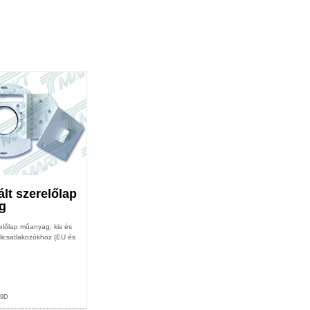
lt szerelőlap
g
előlap műanyag; kis és
licsatlakozókhoz (EU és
49D