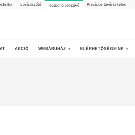
echnika
Ivóvíztisztító
Precíziós távérzékelés
Központi porszívó
AT
AKCIÓ
WEBÁRUHÁZ
ELÉRHETŐSÉGEINK