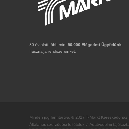
30 év alatt több mint
50.000
Elégedett
Ügyfelünk
használja rendszereinket.
Minden jog fenntartva. © 2017 T-Markt Kereskedőház K
Általános szerződési feltételek
/
Adatvédelmi tájékozt