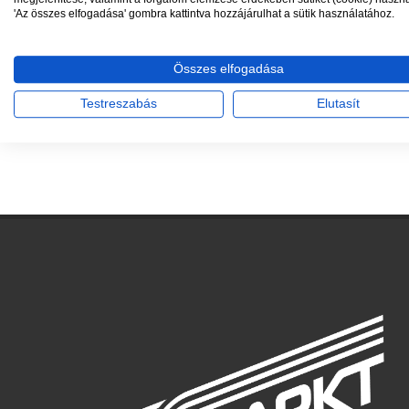
883 Ft
'Az összes elfogadása' gombra kattintva hozzájárulhat a sütik használatához.
IRATKOZZON FEL, HOGY
MEGKAPJA A LEGFRISSEBB
Összes elfogadása
AKCIÓKAT!
Testreszabás
Elutasít