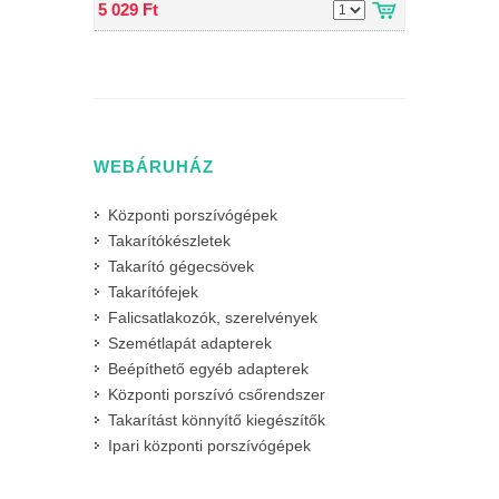
5 029 Ft
WEBÁRUHÁZ
Központi porszívógépek
Takarítókészletek
Takarító gégecsövek
Takarítófejek
Falicsatlakozók, szerelvények
Szemétlapát adapterek
Beépíthető egyéb adapterek
Központi porszívó csőrendszer
Takarítást könnyítő kiegészítők
Ipari központi porszívógépek