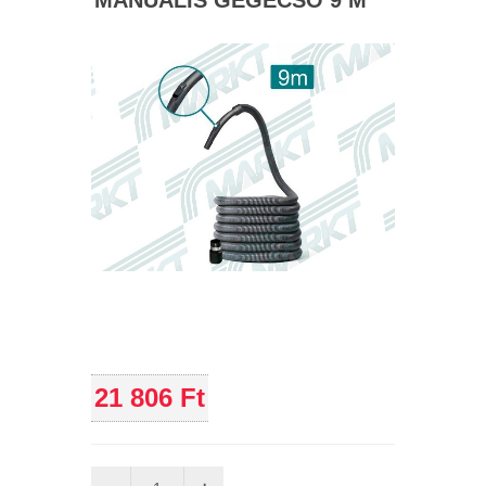
MANUÁLIS GÉGECSŐ 9 M
21 806 Ft