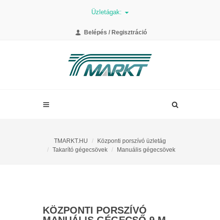
Üzletágak:
Belépés / Regisztráció
TMARKT.HU
Központi porszívó üzletág
Takarító gégecsövek
Manuális gégecsövek
KÖZPONTI PORSZÍVÓ