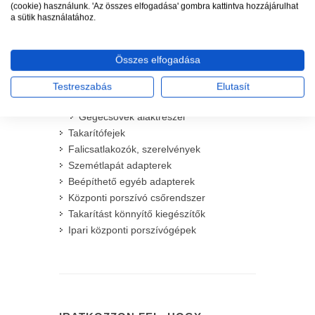
WEBÁRUHÁZ
(cookie) használunk. 'Az összes elfogadása' gombra kattintva hozzájárulhat
a sütik használatához.
Központi porszívógépek
Takarítókészletek
Összes elfogadása
Takarító gégecsövek
Manuális gégecsövek
Testreszabás
Elutasít
Kapcsolós gégecsövek
Gégecsövek alaktrészei
Takarítófejek
Falicsatlakozók, szerelvények
Szemétlapát adapterek
Beépíthető egyéb adapterek
Központi porszívó csőrendszer
Takarítást könnyítő kiegészítők
Ipari központi porszívógépek