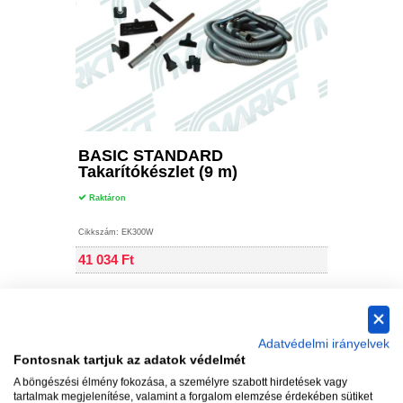
Kosárba
Információ
BASIC STANDARD
Kapcs
Takarítókészlet (9 m)
Raktáro
Raktáron
Cikkszám:
Cikkszám: EK300W
49 289 
41 034 Ft
Adatvédelmi irányelvek
Fontosnak tartjuk az adatok védelmét
A böngészési élmény fokozása, a személyre szabott hirdetések vagy
tartalmak megjelenítése, valamint a forgalom elemzése érdekében sütiket