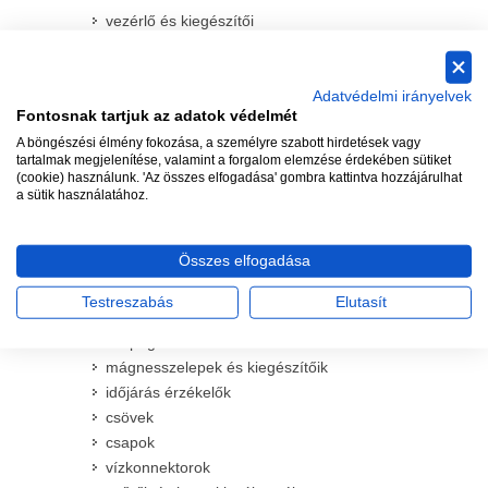
vezérlő és kiegészítői
spay szórófejek és kiegészítőik
komplett spray szórófejek
spray szórófej testek
Adatvédelmi irányelvek
Fontosnak tartjuk az adatok védelmét
preciziós fúvókák spray fejekhez
A böngészési élmény fokozása, a személyre szabott hirdetések vagy
rotátoros fúvókák spray fejekhez
tartalmak megjelenítése, valamint a forgalom elemzése érdekében sütiket
hagyományos MPR fúvókák spray
(cookie) használunk. 'Az összes elfogadása' gombra kattintva hozzájárulhat
fejekhez
a sütik használatához.
állítható szögű VAN fúvókák spray
fejekhez
Összes elfogadása
bokoröntöző fúvókák spray fejekhez
kiegészítők spray szórófejekhez
Testreszabás
Elutasít
rotoros szórófejek és kiegészítőik
csepegtető és mikroöntöző termékek
mágnesszelepek és kiegészítőik
időjárás érzékelők
csövek
csapok
vízkonnektorok