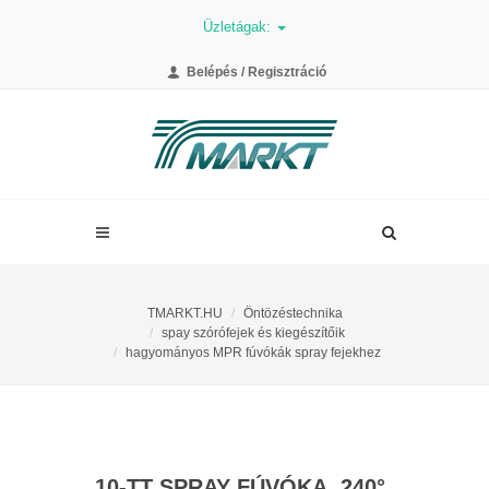
Üzletágak:
Belépés / Regisztráció
TMARKT.HU
Öntözéstechnika
spay szórófejek és kiegészítőik
hagyományos MPR fúvókák spray fejekhez
10-TT SPRAY FÚVÓKA, 240°,