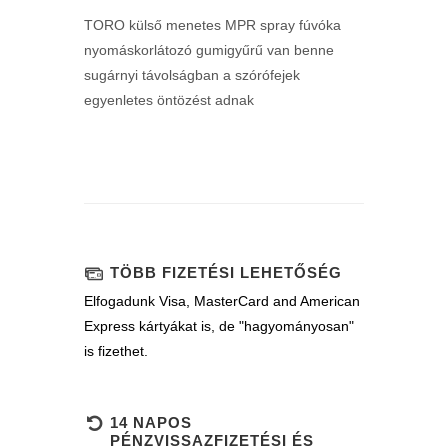
TORO külső menetes MPR spray fúvóka
nyomáskorlátozó gumigyűrű van benne
sugárnyi távolságban a szórófejek
egyenletes öntözést adnak
TÖBB FIZETÉSI LEHETŐSÉG
Elfogadunk Visa, MasterCard and American
Express kártyákat is, de "hagyományosan"
is fizethet.
14 NAPOS
PÉNZVISSAZFIZETÉSI ÉS