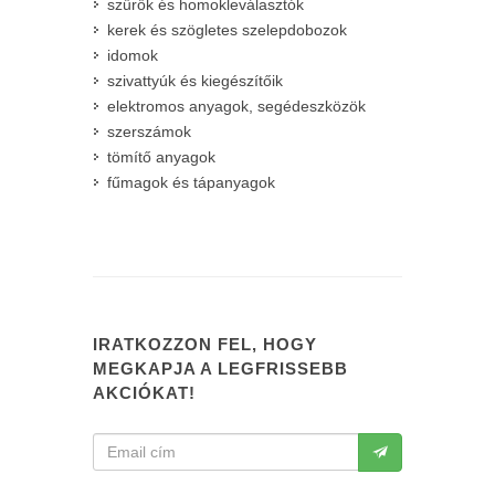
szűrők és homokleválasztók
kerek és szögletes szelepdobozok
idomok
szivattyúk és kiegészítőik
elektromos anyagok, segédeszközök
szerszámok
tömítő anyagok
fűmagok és tápanyagok
IRATKOZZON FEL, HOGY
MEGKAPJA A LEGFRISSEBB
AKCIÓKAT!