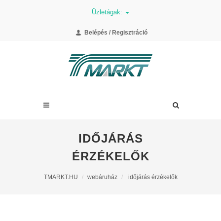
Üzletágak:
Belépés / Regisztráció
IDŐJÁRÁS
ÉRZÉKELŐK
TMARKT.HU
webáruház
időjárás érzékelők