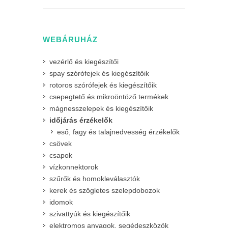
WEBÁRUHÁZ
vezérlő és kiegészítői
spay szórófejek és kiegészítőik
rotoros szórófejek és kiegészítőik
csepegtető és mikroöntöző termékek
mágnesszelepek és kiegészítőik
időjárás érzékelők
eső, fagy és talajnedvesség érzékelők
csövek
csapok
vízkonnektorok
szűrők és homokleválasztók
kerek és szögletes szelepdobozok
idomok
szivattyúk és kiegészítőik
elektromos anyagok, segédeszközök