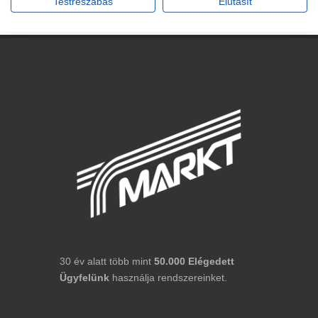
Testreszabás
Elutasít
30 év alatt több mint
50.000
Elégedett
Ügyfelünk
használja rendszereinket.