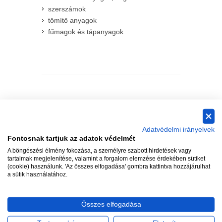
szerszámok
tömítő anyagok
fűmagok és tápanyagok
IRATKOZZON FEL, HOGY
MEGKAPJA A LEGFRISSEBB
AKCIÓKAT!
Adatvédelmi irányelvek
Fontosnak tartjuk az adatok védelmét
A böngészési élmény fokozása, a személyre szabott hirdetések vagy
tartalmak megjelenítése, valamint a forgalom elemzése érdekében sütiket
(cookie) használunk. 'Az összes elfogadása' gombra kattintva hozzájárulhat
a sütik használatához.
Összes elfogadása