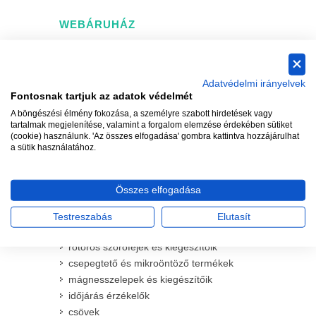
WEBÁRUHÁZ
vezérlő és kiegészítői
spay szórófejek és kiegészítőik
Adatvédelmi irányelvek
komplett spray szórófejek
Fontosnak tartjuk az adatok védelmét
spray szórófej testek
A böngészési élmény fokozása, a személyre szabott hirdetések vagy
preciziós fúvókák spray fejekhez
tartalmak megjelenítése, valamint a forgalom elemzése érdekében sütiket
rotátoros fúvókák spray fejekhez
(cookie) használunk. 'Az összes elfogadása' gombra kattintva hozzájárulhat
a sütik használatához.
hagyományos MPR fúvókák spray
fejekhez
állítható szögű VAN fúvókák spray
Összes elfogadása
fejekhez
bokoröntöző fúvókák spray fejekhez
Testreszabás
Elutasít
kiegészítők spray szórófejekhez
rotoros szórófejek és kiegészítőik
csepegtető és mikroöntöző termékek
mágnesszelepek és kiegészítőik
időjárás érzékelők
csövek