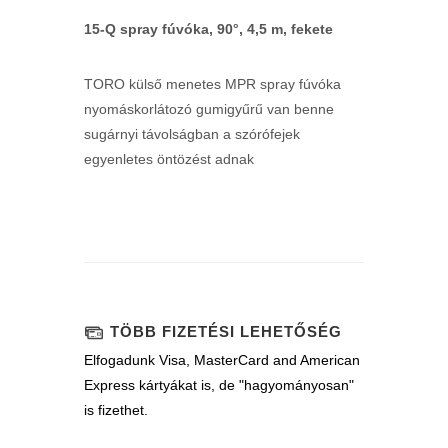
15-Q spray fúvóka, 90°, 4,5 m, fekete
TORO külső menetes MPR spray fúvóka
nyomáskorlátozó gumigyűrű van benne
sugárnyi távolságban a szórófejek
egyenletes öntözést adnak
TÖBB FIZETÉSI LEHETŐSÉG
Elfogadunk Visa, MasterCard and American
Express kártyákat is, de "hagyományosan"
is fizethet.