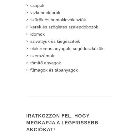
csapok
vízkonnektorok
szűrők és homokleválasztók
kerek és szögletes szelepdobozok
idomok
szivattyúk és kiegészítőik
elektromos anyagok, segédeszközök
szerszámok
tömítő anyagok
fűmagok és tápanyagok
IRATKOZZON FEL, HOGY
MEGKAPJA A LEGFRISSEBB
AKCIÓKAT!