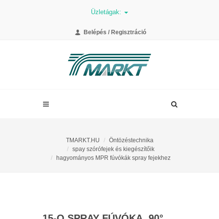
Üzletágak:
Belépés / Regisztráció
TMARKT.HU
Öntözéstechnika
spay szórófejek és kiegészítőik
hagyományos MPR fúvókák spray fejekhez
15-Q SPRAY FÚVÓKA, 90°,