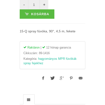
KOSÁRBA
15-Q spray fúvóka, 90°, 4,5 m, fekete
Raktáron
|
12 hónap garancia
Cikkszám:
89-1416
Kategória:
hagyományos MPR fúvókák
spray fejekhez