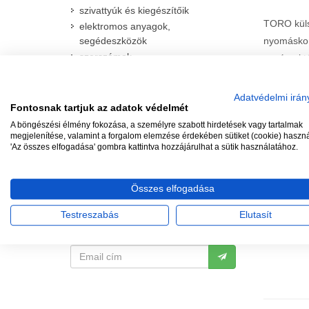
szivattyúk és kiegészítőik
TORO kül
elektromos anyagok,
segédeszközök
nyomáskor
szerszámok
sugárnyi 
tömítő anyagok
fűmagok és tápanyagok
Adatvédelmi irán
Fontosnak tartjuk az adatok védelmét
A böngészési élmény fokozása, a személyre szabott hirdetések vagy tartalmak
megjelenítése, valamint a forgalom elemzése érdekében sütiket (cookie) haszn
'Az összes elfogadása' gombra kattintva hozzájárulhat a sütik használatához.
TÖB
Összes elfogadása
IRATKOZZON FEL, HOGY
Elfogadun
MEGKAPJA A LEGFRISSEBB
de "hagyom
Testreszabás
Elutasít
AKCIÓKAT!