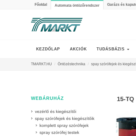
Főoldal
Garázs és kaput
Automata öntözőrendszer
KEZDŐLAP
AKCIÓK
TUDÁSBÁZIS
TMARKT.HU
Öntözéstechnika
spay szórófejek és kiegészí
WEBÁRUHÁZ
15-TQ
vezérlő és kiegészítői
spay szórófejek és kiegészítőik
komplett spray szórófejek
spray szórófej testek