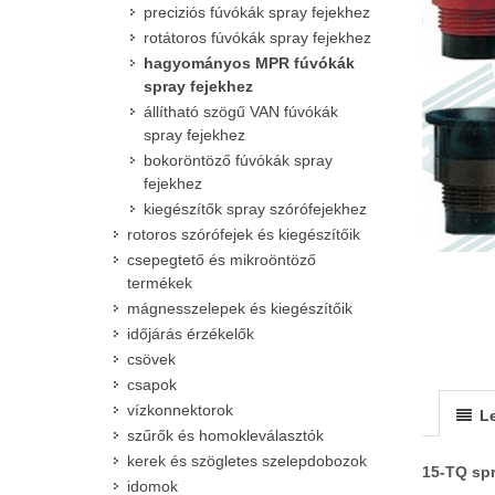
preciziós fúvókák spray fejekhez
rotátoros fúvókák spray fejekhez
hagyományos MPR fúvókák
spray fejekhez
állítható szögű VAN fúvókák
spray fejekhez
bokoröntöző fúvókák spray
fejekhez
kiegészítők spray szórófejekhez
rotoros szórófejek és kiegészítőik
csepegtető és mikroöntöző
termékek
mágnesszelepek és kiegészítőik
időjárás érzékelők
csövek
csapok
vízkonnektorok
Le
szűrők és homokleválasztók
kerek és szögletes szelepdobozok
15-TQ spr
idomok