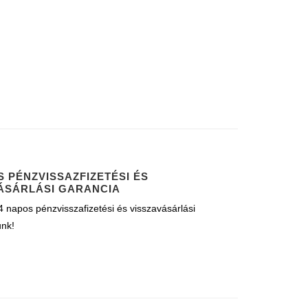
S PÉNZVISSAZFIZETÉSI ÉS
ÁSÁRLÁSI GARANCIA
 napos pénzvisszafizetési és visszavásárlási
unk!