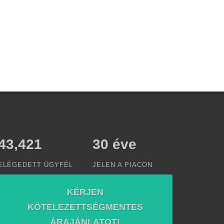
50,000
30
éve
ELÉGEDETT ÜGYFÉL
JELEN A PIACON
KÉRJEN
KÖTELEZETTSÉGMENTES
ÁRAJÁNLATOT!