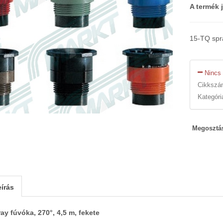
A termék 
15-TQ spra
Nincs 
Cikksz
Kategóri
Megosztá
írás
ay fúvóka, 270°, 4,5 m, fekete