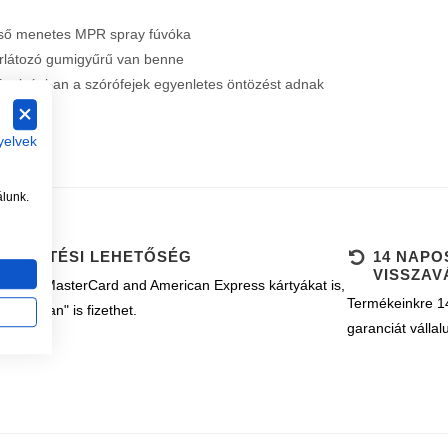
ső menetes MPR spray fúvóka
látozó gumigyűrű van benne
távolságban a szórófejek egyenletes öntözést adnak
yelvek
álunk.
B FIZETÉSI LEHETŐSÉG
14 NAPO
VISSZAV
k Visa, MasterCard and American Express kártyákat is,
Termékeinkre 14
ányosan" is fizethet.
garanciát vállal