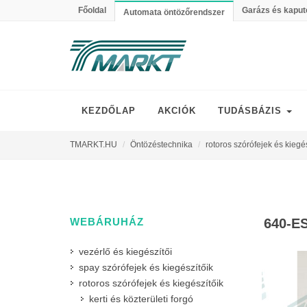
Főoldal
Garázs és kaput
Automata öntözőrendszer
KEZDŐLAP
AKCIÓK
TUDÁSBÁZIS
TMARKT.HU
Öntözéstechnika
rotoros szórófejek és kiegé
WEBÁRUHÁZ
640-E
vezérlő és kiegészítői
spay szórófejek és kiegészítőik
rotoros szórófejek és kiegészítőik
kerti és közterületi forgó