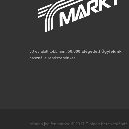
30 év alatt több mint
50.000
Elégedett
Ügyfelünk
használja rendszereinket.
Minden jog fenntartva. © 2017 T-Markt Kereskedőház K