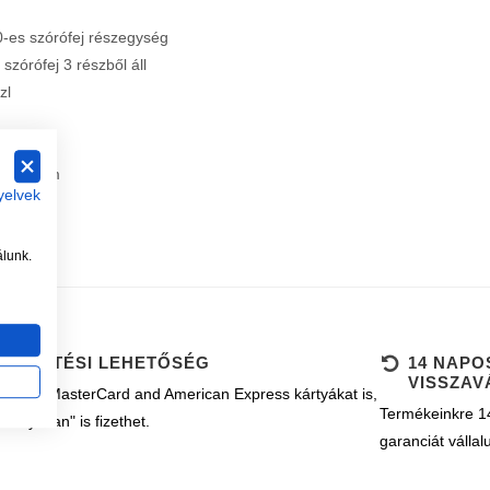
es szórófej részegység
 szórófej 3 részből áll
zl
s fúvóka
,6-16,7 m
yelvek
álunk.
B FIZETÉSI LEHETŐSÉG
14 NAPO
VISSZAV
k Visa, MasterCard and American Express kártyákat is,
Termékeinkre 14
ányosan" is fizethet.
garanciát vállal