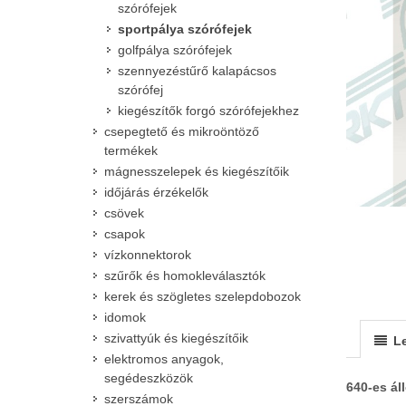
szórófejek
sportpálya szórófejek
golfpálya szórófejek
szennyezéstűrő kalapácsos
szórófej
kiegészítők forgó szórófejekhez
csepegtető és mikroöntöző
termékek
mágnesszelepek és kiegészítőik
időjárás érzékelők
csövek
csapok
vízkonnektorok
szűrők és homokleválasztók
kerek és szögletes szelepdobozok
idomok
szivattyúk és kiegészítőik
Le
elektromos anyagok,
segédeszközök
640-es ál
szerszámok