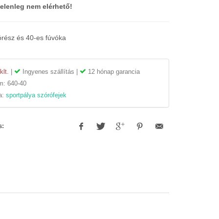
jelenleg nem elérhető!
órész és 40-es fúvóka
klt.
|
Ingyenes szállítás |
12 hónap garancia
ám:
640-40
a:
sportpálya szórófejek
s: