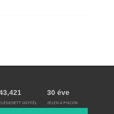
50,000
30
éve
ELÉGEDETT ÜGYFÉL
JELEN A PIACON