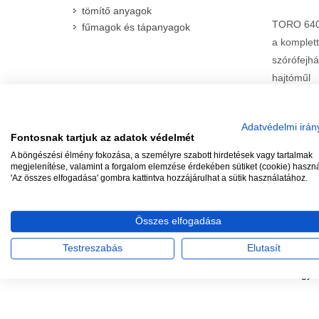
tömítő anyagok
TORO 640-
fűmagok és tápanyagok
a komplett
szórófejhá
hajtóműl
állórész é
sugár: 14
Adatvédelmi irán
IRATKOZZON FEL, HOGY
Fontosnak tartjuk az adatok védelmét
MEGKAPJA A LEGFRISSEBB
A böngészési élmény fokozása, a személyre szabott hirdetések vagy tartalmak
AKCIÓKAT!
megjelenítése, valamint a forgalom elemzése érdekében sütiket (cookie) haszn
'Az összes elfogadása' gombra kattintva hozzájárulhat a sütik használatához.
Összes elfogadása
TÖB
Testreszabás
Elutasít
Elfogadun
de "hagyom