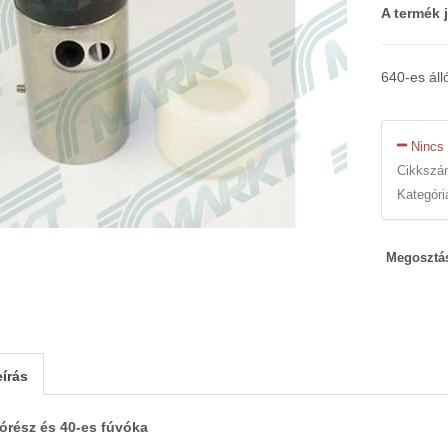
A termék 
640-es áll
Nincs 
Cikksz
Kategóri
Megosztá
írás
lórész és 40-es fúvóka