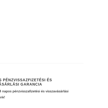
S PÉNZVISSAZFIZETÉSI ÉS
ÁSÁRLÁSI GARANCIA
 napos pénzvisszafizetési és visszavásárlási
unk!