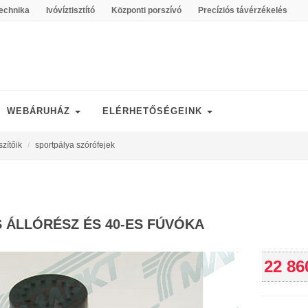
echnika
Ivóvíztisztító
Központi porszívó
Precíziós távérzékelés
WEBÁRUHÁZ
ELÉRHETŐSÉGEINK
szítőik
sportpálya szórófejek
S ÁLLÓRÉSZ ÉS 40-ES FÚVÓKA
22 86