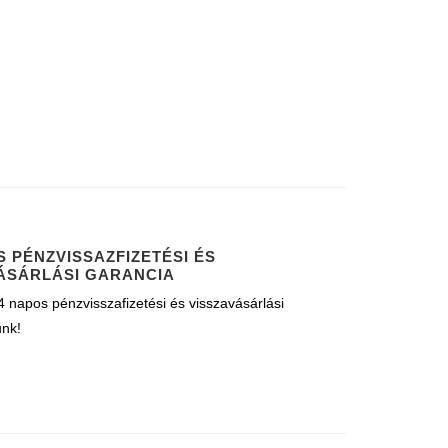
S PÉNZVISSAZFIZETÉSI ÉS
ÁSÁRLÁSI GARANCIA
 napos pénzvisszafizetési és visszavásárlási
unk!