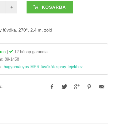
KOSÁRBA
 fúvóka, 270°, 2,4 m, zöld
ron
|
12 hónap garancia
ám:
89-1458
a:
hagyományos MPR fúvókák spray fejekhez
s: