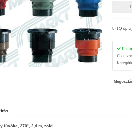
8-TQ spray
Raktá
Cikksz
Kategóri
Megosztá
írás
y fúvóka, 270°, 2,4 m, zöld