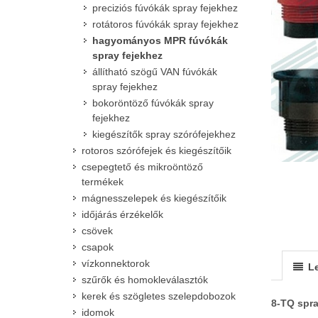
preciziós fúvókák spray fejekhez
rotátoros fúvókák spray fejekhez
hagyományos MPR fúvókák
spray fejekhez
állítható szögű VAN fúvókák
spray fejekhez
bokoröntöző fúvókák spray
fejekhez
kiegészítők spray szórófejekhez
rotoros szórófejek és kiegészítőik
csepegtető és mikroöntöző
termékek
mágnesszelepek és kiegészítőik
időjárás érzékelők
csövek
csapok
vízkonnektorok
Le
szűrők és homokleválasztók
kerek és szögletes szelepdobozok
8-TQ spra
idomok