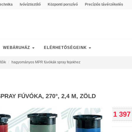
echnika
Ivóvíztisztító
Központi porszívó
Precíziós távérzékelés
WEBÁRUHÁZ
ELÉRHETŐSÉGEINK
tőik
hagyományos MPR fúvókák spray fejekhez
SPRAY FÚVÓKA, 270°, 2,4 M, ZÖLD
1 397