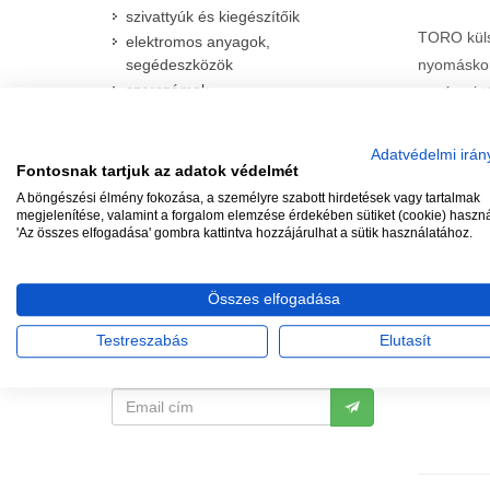
szivattyúk és kiegészítőik
TORO kül
elektromos anyagok,
segédeszközök
nyomáskor
szerszámok
sugárnyi 
tömítő anyagok
fűmagok és tápanyagok
Adatvédelmi irán
Fontosnak tartjuk az adatok védelmét
A böngészési élmény fokozása, a személyre szabott hirdetések vagy tartalmak
megjelenítése, valamint a forgalom elemzése érdekében sütiket (cookie) haszn
'Az összes elfogadása' gombra kattintva hozzájárulhat a sütik használatához.
TÖB
Összes elfogadása
IRATKOZZON FEL, HOGY
Elfogadun
MEGKAPJA A LEGFRISSEBB
de "hagyom
Testreszabás
Elutasít
AKCIÓKAT!