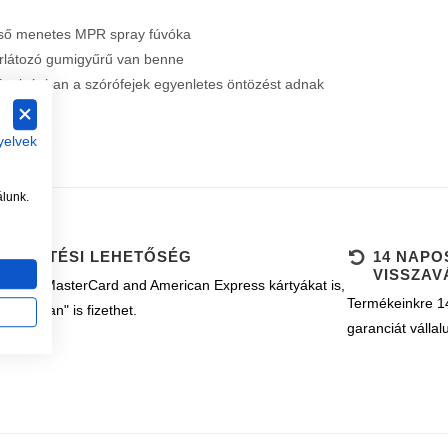
ső menetes MPR spray fúvóka
látozó gumigyűrű van benne
távolságban a szórófejek egyenletes öntözést adnak
yelvek
álunk.
B FIZETÉSI LEHETŐSÉG
14 NAPO
VISSZAV
k Visa, MasterCard and American Express kártyákat is,
Termékeinkre 14
ányosan" is fizethet.
garanciát vállal