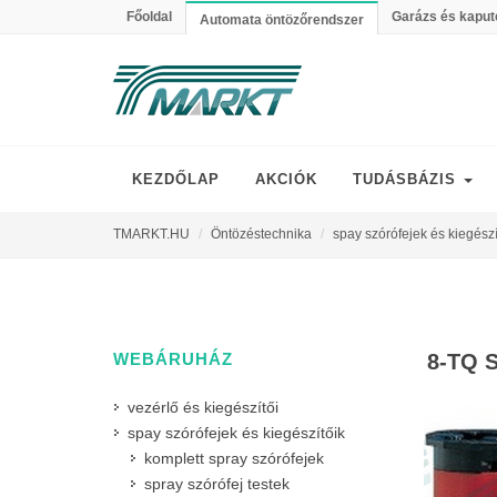
Főoldal
Garázs és kaput
Automata öntözőrendszer
KEZDŐLAP
AKCIÓK
TUDÁSBÁZIS
TMARKT.HU
Öntözéstechnika
spay szórófejek és kiegészí
WEBÁRUHÁZ
8-TQ 
vezérlő és kiegészítői
spay szórófejek és kiegészítőik
komplett spray szórófejek
spray szórófej testek