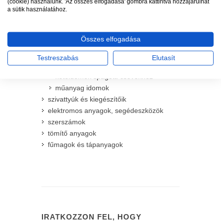
(cookie) használunk. 'Az összes elfogadása' gombra kattintva hozzájárulhat
szelepkötő idomok (hollanderrel)
a sütik használatához.
fejbekötő idomok
kötőidomok KPE csövekhez
Összes elfogadása
béklyók
kötőidomok LPE és csepegtető
Testreszabás
Elutasít
csövekhez
kötőidomok spagetti csövekhez
műanyag idomok
szivattyúk és kiegészítőik
elektromos anyagok, segédeszközök
szerszámok
tömítő anyagok
fűmagok és tápanyagok
IRATKOZZON FEL, HOGY