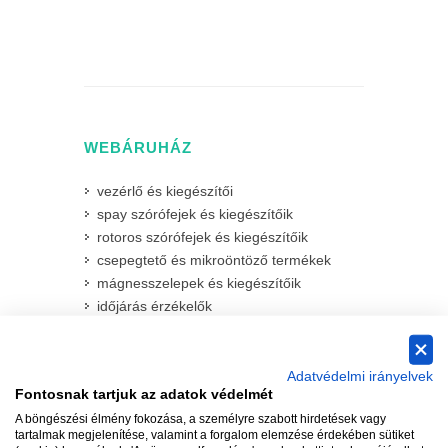
WEBÁRUHÁZ
vezérlő és kiegészítői
spay szórófejek és kiegészítőik
rotoros szórófejek és kiegészítőik
csepegtető és mikroöntöző termékek
mágnesszelepek és kiegészítőik
időjárás érzékelők
csövek
csapok
vízkonnektorok
Adatvédelmi irányelvek
Fontosnak tartjuk az adatok védelmét
szűrők és homokleválasztók
A böngészési élmény fokozása, a személyre szabott hirdetések vagy
kerek és szögletes szelepdobozok
tartalmak megjelenítése, valamint a forgalom elemzése érdekében sütiket
idomok