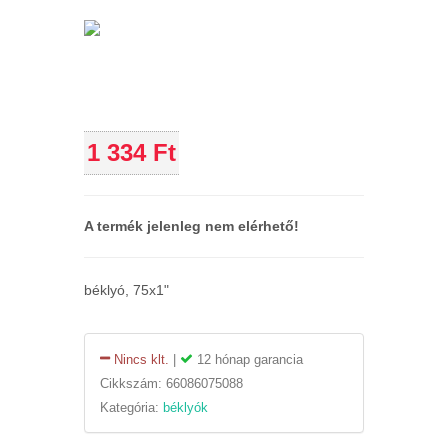
1 334 Ft
A termék jelenleg nem elérhető!
béklyó, 75x1"
Nincs klt.
|
12 hónap garancia
Cikkszám:
66086075088
Kategória:
béklyók