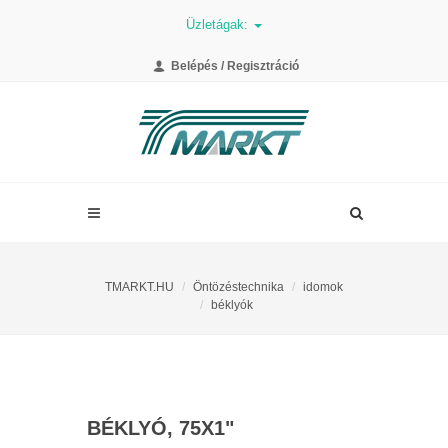
Üzletágak:
Belépés / Regisztráció
TMARKT.HU
Öntözéstechnika
idomok
béklyók
BÉKLYÓ, 75X1"