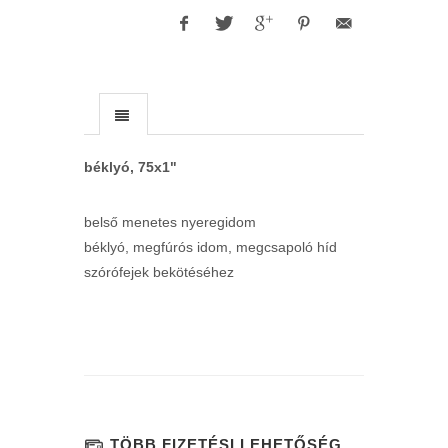
béklyó, 75x1"
belső menetes nyeregidom
béklyó, megfúrós idom, megcsapoló híd
szórófejek bekötéséhez
TÖBB FIZETÉSI LEHETŐSÉG