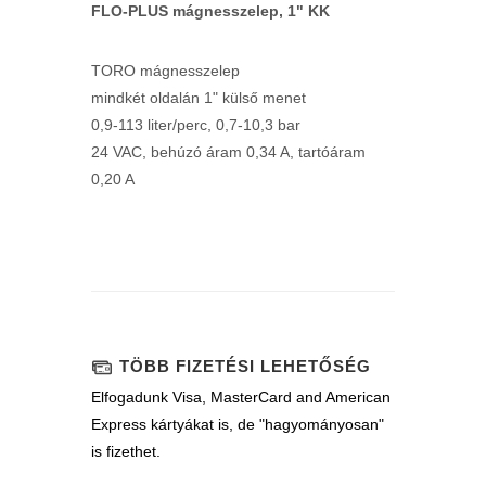
FLO-PLUS mágnesszelep, 1" KK
TORO mágnesszelep
mindkét oldalán 1" külső menet
0,9-113 liter/perc, 0,7-10,3 bar
24 VAC, behúzó áram 0,34 A, tartóáram
0,20 A
TÖBB FIZETÉSI LEHETŐSÉG
Elfogadunk Visa, MasterCard and American
Express kártyákat is, de "hagyományosan"
is fizethet.