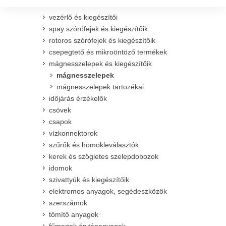
vezérlő és kiegészítői
spay szórófejek és kiegészítőik
rotoros szórófejek és kiegészítőik
csepegtető és mikroöntöző termékek
mágnesszelepek és kiegészítőik
mágnesszelepek
mágnesszelepek tartozékai
időjárás érzékelők
csövek
csapok
vízkonnektorok
szűrők és homokleválasztók
kerek és szögletes szelepdobozok
idomok
szivattyúk és kiegészítőik
elektromos anyagok, segédeszközök
szerszámok
tömítő anyagok