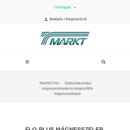
Üzletágak:
Belépés / Regisztráció
TMARKT.HU
Öntözéstechnika
mágnesszelepek és kiegészítőik
mágnesszelepek
FLO-PLUS MÁGNESSZELEP,