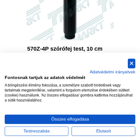
Kosárba
Információ
570Z-4P szórófej test, 10 cm
DDC-4
Raktáron
Raktáro
Adatvédelmi irányelvek
Cikkszám: 89-3978
Cikkszám: 
Fontosnak tartjuk az adatok védelmét
2 645 Ft
51 648 
A böngészési élmény fokozása, a személyre szabott hirdetések vagy
tartalmak megjelenítése, valamint a forgalom elemzése érdekében sütiket
(cookie) használunk. 'Az összes elfogadása' gombra kattintva hozzájárulhat
a sütik használatához.
Összes elfogadása
Testreszabás
Elutasít
WEBÁRUHÁZ