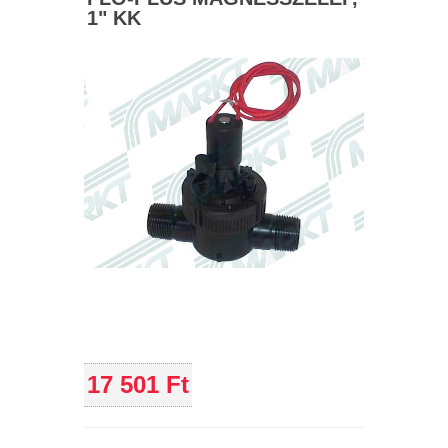
1" KK
17 501 Ft