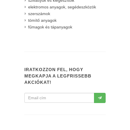
szivattyúk és kiegészítőik
elektromos anyagok, segédeszközök
szerszámok
tömítő anyagok
fűmagok és tápanyagok
IRATKOZZON FEL, HOGY
MEGKAPJA A LEGFRISSEBB
AKCIÓKAT!