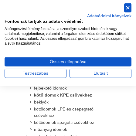
spay szórófejek és kiegészítőik
rotoros szórófejek és kiegészítőik
Adatvédelmi irányelvek
csepegtető és mikroöntöző termékek
Fontosnak tartjuk az adatok védelmét
mágnesszelepek és kiegészítőik
A böngészési élmény fokozása, a személyre szabott hirdetések vagy
időjárás érzékelők
tartalmak megjelenítése, valamint a forgalom elemzése érdekében sütiket
(cookie) használunk. 'Az összes elfogadása' gombra kattintva hozzájárulhat
csövek
a sütik használatához.
csapok
vízkonnektorok
szűrők és homokleválasztók
Összes elfogadása
kerek és szögletes szelepdobozok
Testreszabás
Elutasít
idomok
szelepkötő idomok (hollanderrel)
fejbekötő idomok
kötőidomok KPE csövekhez
béklyók
kötőidomok LPE és csepegtető
csövekhez
kötőidomok spagetti csövekhez
műanyag idomok