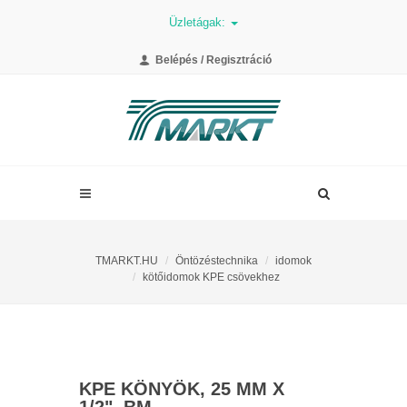
Üzletágak:
Belépés / Regisztráció
TMARKT.HU
Öntözéstechnika
idomok
kötőidomok KPE csövekhez
KPE KÖNYÖK, 25 MM X