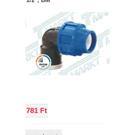
1/2", BM
781 Ft