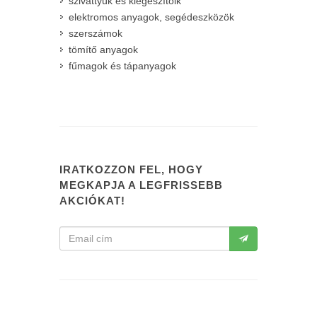
szivattyúk és kiegészítőik
elektromos anyagok, segédeszközök
szerszámok
tömítő anyagok
fűmagok és tápanyagok
IRATKOZZON FEL, HOGY
MEGKAPJA A LEGFRISSEBB
AKCIÓKAT!