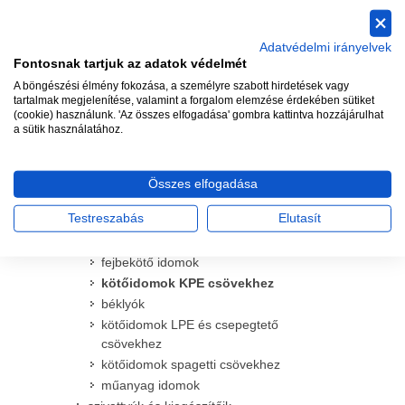
spay szórófejek és kiegészítőik
rotoros szórófejek és kiegészítőik
Adatvédelmi irányelvek
csepegtető és mikroöntöző termékek
Fontosnak tartjuk az adatok védelmét
mágnesszelepek és kiegészítőik
A böngészési élmény fokozása, a személyre szabott hirdetések vagy
időjárás érzékelők
tartalmak megjelenítése, valamint a forgalom elemzése érdekében sütiket
(cookie) használunk. 'Az összes elfogadása' gombra kattintva hozzájárulhat
csövek
a sütik használatához.
csapok
vízkonnektorok
szűrők és homokleválasztók
Összes elfogadása
kerek és szögletes szelepdobozok
Testreszabás
Elutasít
idomok
szelepkötő idomok (hollanderrel)
fejbekötő idomok
kötőidomok KPE csövekhez
béklyók
kötőidomok LPE és csepegtető
csövekhez
kötőidomok spagetti csövekhez
műanyag idomok