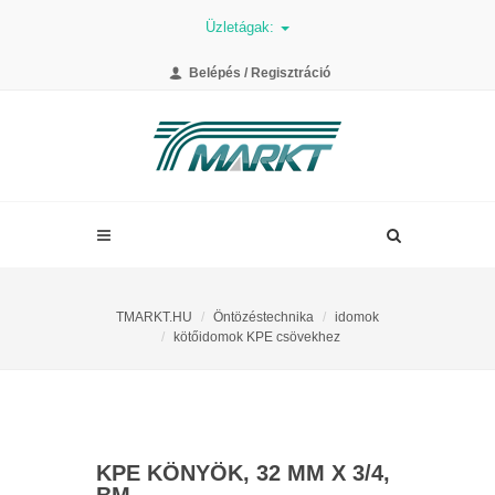
Üzletágak:
Belépés / Regisztráció
TMARKT.HU
Öntözéstechnika
idomok
kötőidomok KPE csövekhez
KPE KÖNYÖK, 32 MM X 3/4,