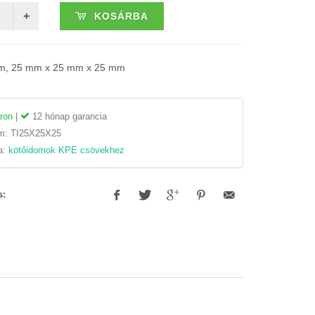
KOSÁRBA
om, 25 mm x 25 mm x 25 mm
ron
|
12 hónap garancia
ám:
TI25X25X25
a:
kötőidomok KPE csövekhez
s: