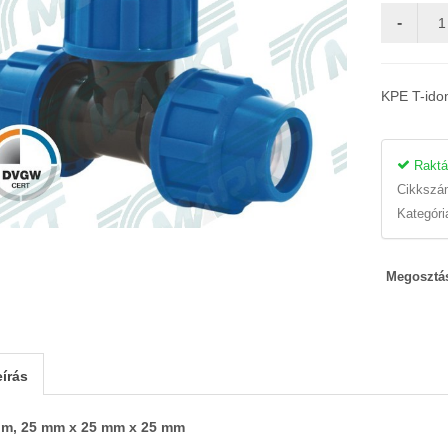
KPE T-id
Raktá
Cikksz
Kategóri
Megosztá
írás
om, 25 mm x 25 mm x 25 mm