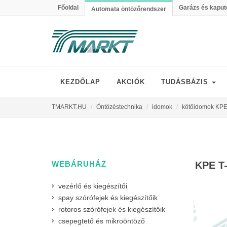
Főoldal
Garázs és kaput
Automata öntözőrendszer
KEZDŐLAP
AKCIÓK
TUDÁSBÁZIS
TMARKT.HU
Öntözéstechnika
idomok
kötőidomok KPE
WEBÁRUHÁZ
KPE T
vezérlő és kiegészítői
spay szórófejek és kiegészítőik
rotoros szórófejek és kiegészítőik
csepegtető és mikroöntöző