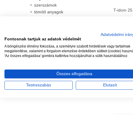
szerszámok
T-idom 25
tömítő anyagok
fűmagok és tápanyagok
Adatvédelmi irán
Fontosnak tartjuk az adatok védelmét
A böngészési élmény fokozása, a személyre szabott hirdetések vagy tartalmak
megjelenítése, valamint a forgalom elemzése érdekében sütiket (cookie) haszn
'Az összes elfogadása' gombra kattintva hozzájárulhat a sütik használatához.
TÖB
IRATKOZZON FEL, HOGY
MEGKAPJA A LEGFRISSEBB
Elfogadun
Összes elfogadása
AKCIÓKAT!
de "hagyom
Testreszabás
Elutasít