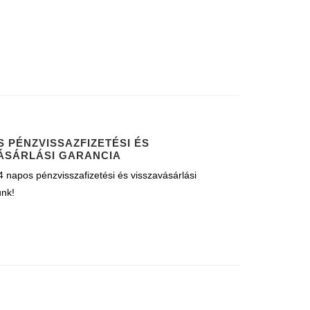
S PÉNZVISSAZFIZETÉSI ÉS
ÁSÁRLÁSI GARANCIA
 napos pénzvisszafizetési és visszavásárlási
unk!