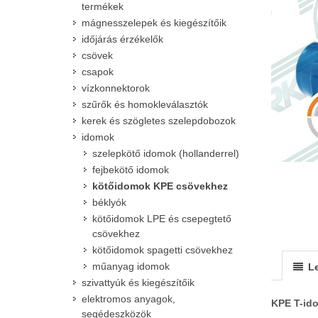
termékek
mágnesszelepek és kiegészítőik
időjárás érzékelők
csövek
csapok
vízkonnektorok
szűrők és homokleválasztók
kerek és szögletes szelepdobozok
idomok
szelepkötő idomok (hollanderrel)
fejbekötő idomok
kötőidomok KPE csövekhez
béklyók
kötőidomok LPE és csepegtető
csövekhez
kötőidomok spagetti csövekhez
műanyag idomok
Le
szivattyúk és kiegészítőik
elektromos anyagok,
KPE T-id
segédeszközök