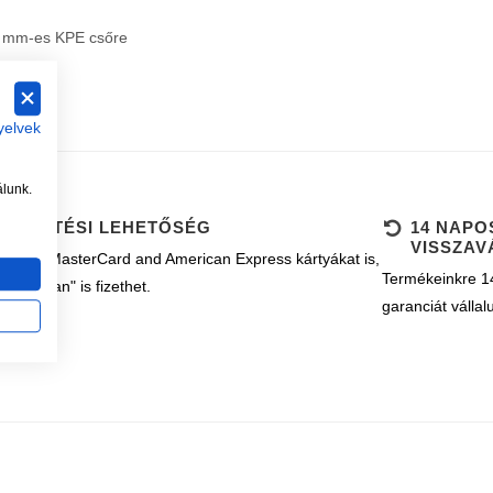
 mm-es KPE csőre
yelvek
álunk.
B FIZETÉSI LEHETŐSÉG
14 NAPO
VISSZAV
k Visa, MasterCard and American Express kártyákat is,
Termékeinkre 14
ányosan" is fizethet.
garanciát vállal