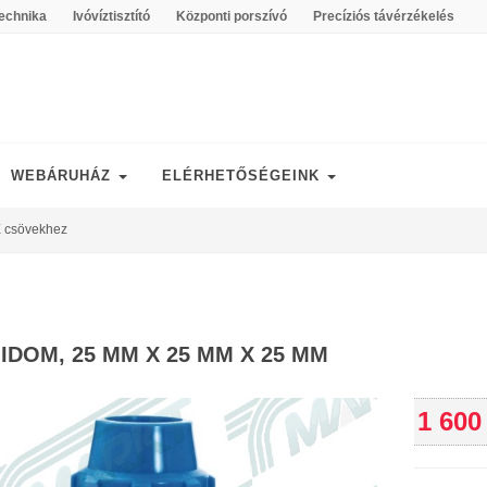
echnika
Ivóvíztisztító
Központi porszívó
Precíziós távérzékelés
WEBÁRUHÁZ
ELÉRHETŐSÉGEINK
 csövekhez
-IDOM, 25 MM X 25 MM X 25 MM
1 600