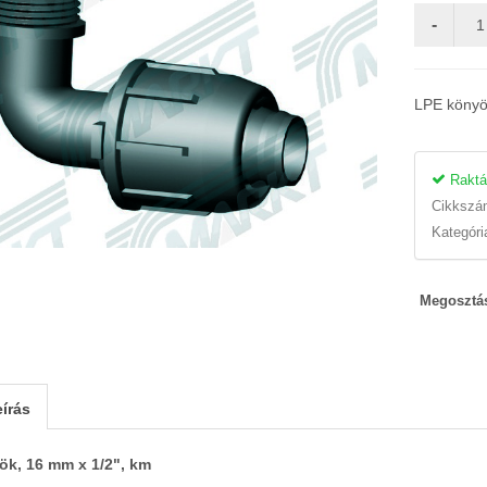
LPE könyö
Raktá
Cikksz
Kategóri
Megosztá
írás
k, 16 mm x 1/2", km