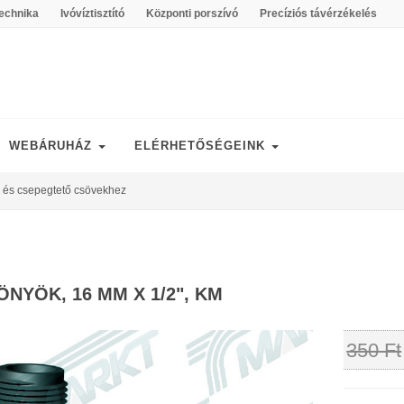
echnika
Ivóvíztisztító
Központi porszívó
Precíziós távérzékelés
WEBÁRUHÁZ
ELÉRHETŐSÉGEINK
 és csepegtető csövekhez
ÖNYÖK, 16 MM X 1/2", KM
350 Ft