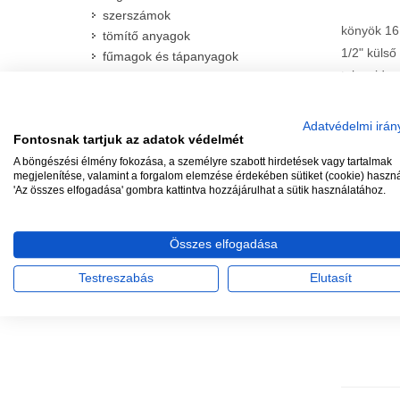
szerszámok
könyök 16
tömítő anyagok
1/2" küls
fűmagok és tápanyagok
tokos ido
Adatvédelmi irán
Fontosnak tartjuk az adatok védelmét
A böngészési élmény fokozása, a személyre szabott hirdetések vagy tartalmak
megjelenítése, valamint a forgalom elemzése érdekében sütiket (cookie) haszn
IRATKOZZON FEL, HOGY
'Az összes elfogadása' gombra kattintva hozzájárulhat a sütik használatához.
MEGKAPJA A LEGFRISSEBB
AKCIÓKAT!
TÖB
Összes elfogadása
Elfogadun
de "hagyom
Testreszabás
Elutasít