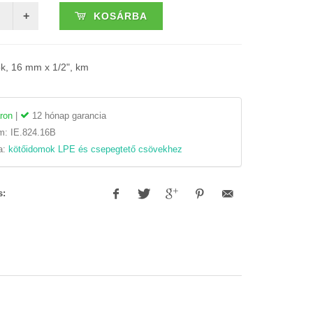
KOSÁRBA
k, 16 mm x 1/2", km
ron
|
12 hónap garancia
ám:
IE.824.16B
a:
kötőidomok LPE és csepegtető csövekhez
s: