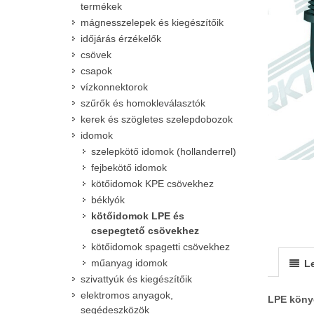
termékek
mágnesszelepek és kiegészítőik
időjárás érzékelők
csövek
csapok
vízkonnektorok
szűrők és homokleválasztók
kerek és szögletes szelepdobozok
idomok
szelepkötő idomok (hollanderrel)
fejbekötő idomok
kötőidomok KPE csövekhez
béklyók
kötőidomok LPE és
csepegtető csövekhez
kötőidomok spagetti csövekhez
műanyag idomok
Le
szivattyúk és kiegészítőik
elektromos anyagok,
LPE könyö
segédeszközök