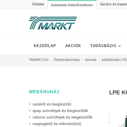
Főoldal
Garázs és kaput
Automata öntözőrendszer
KEZDŐLAP
AKCIÓK
TUDÁSBÁZIS
TMARKT.HU
Öntözéstechnika
idomok
kötőidomok LPE
WEBÁRUHÁZ
LPE K
vezérlő és kiegészítői
spay szórófejek és kiegészítőik
rotoros szórófejek és kiegészítőik
csepegtető és mikroöntöző