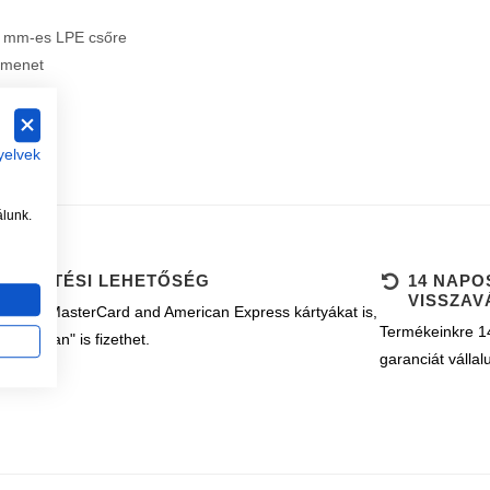
 mm-es LPE csőre
ő menet
m
yelvek
álunk.
B FIZETÉSI LEHETŐSÉG
14 NAPO
VISSZAV
k Visa, MasterCard and American Express kártyákat is,
Termékeinkre 14
ányosan" is fizethet.
garanciát vállal