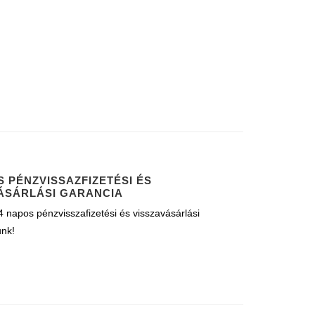
S PÉNZVISSAZFIZETÉSI ÉS
ÁSÁRLÁSI GARANCIA
 napos pénzvisszafizetési és visszavásárlási
unk!