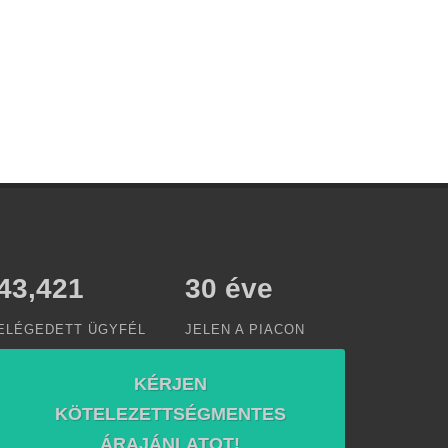
48,684
30
éve
ELÉGEDETT ÜGYFÉL
JELEN A PIACON
KÉRJEN
KÖTELEZETTSÉGMENTES
ÁRAJÁNLATOT!