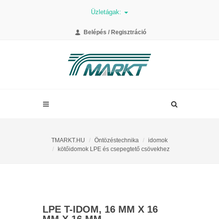
Üzletágak:
Belépés / Regisztráció
TMARKT.HU
Öntözéstechnika
idomok
kötőidomok LPE és csepegtető csövekhez
LPE T-IDOM, 16 MM X 16