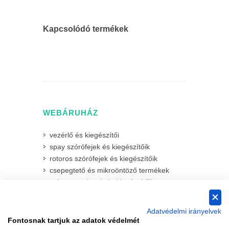
Kapcsolódó termékek
WEBÁRUHÁZ
vezérlő és kiegészítői
spay szórófejek és kiegészítőik
rotoros szórófejek és kiegészítőik
csepegtető és mikroöntöző termékek
mágnesszelepek és kiegészítőik
időjárás érzékelők
csövek
Adatvédelmi irányelvek
csapok
Fontosnak tartjuk az adatok védelmét