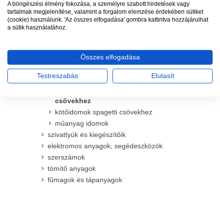
vízkonnektorok
A böngészési élmény fokozása, a személyre szabott hirdetések vagy
szűrők és homokleválasztók
tartalmak megjelenítése, valamint a forgalom elemzése érdekében sütiket
(cookie) használunk. 'Az összes elfogadása' gombra kattintva hozzájárulhat
kerek és szögletes szelepdobozok
a sütik használatához.
idomok
szelepkötő idomok (hollanderrel)
fejbekötő idomok
Összes elfogadása
kötőidomok KPE csövekhez
Testreszabás
Elutasít
béklyók
kötőidomok LPE és csepegtető
csövekhez
kötőidomok spagetti csövekhez
műanyag idomok
szivattyúk és kiegészítőik
elektromos anyagok, segédeszközök
szerszámok
tömítő anyagok
fűmagok és tápanyagok