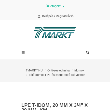
Üzletágak:
Belépés / Regisztráció
TMARKT.HU
Öntözéstechnika
idomok
kötőidomok LPE és csepegtető csövekhez
LPE T-IDOM, 20 MM X 3/4" X