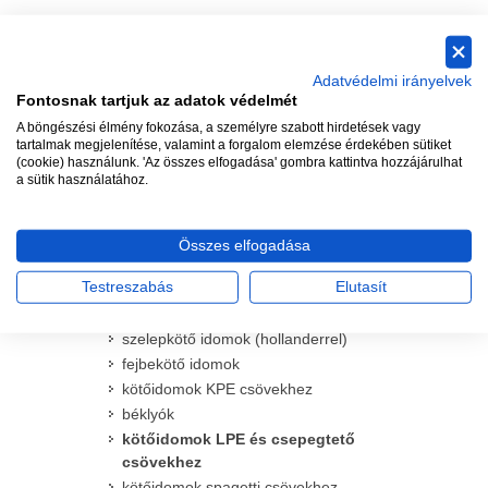
vezérlő és kiegészítői
spay szórófejek és kiegészítőik
Adatvédelmi irányelvek
rotoros szórófejek és kiegészítőik
Fontosnak tartjuk az adatok védelmét
csepegtető és mikroöntöző termékek
A böngészési élmény fokozása, a személyre szabott hirdetések vagy
mágnesszelepek és kiegészítőik
tartalmak megjelenítése, valamint a forgalom elemzése érdekében sütiket
(cookie) használunk. 'Az összes elfogadása' gombra kattintva hozzájárulhat
időjárás érzékelők
a sütik használatához.
csövek
csapok
vízkonnektorok
Összes elfogadása
szűrők és homokleválasztók
Testreszabás
Elutasít
kerek és szögletes szelepdobozok
idomok
szelepkötő idomok (hollanderrel)
fejbekötő idomok
kötőidomok KPE csövekhez
béklyók
kötőidomok LPE és csepegtető
csövekhez
kötőidomok spagetti csövekhez