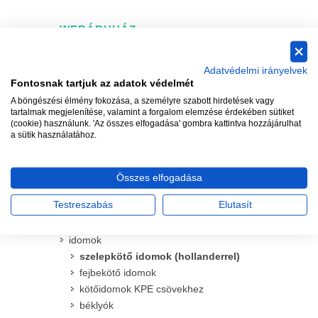
WEBÁRUHÁZ
vezérlő és kiegészítői
Adatvédelmi irányelvek
spay szórófejek és kiegészítőik
Fontosnak tartjuk az adatok védelmét
rotoros szórófejek és kiegészítőik
A böngészési élmény fokozása, a személyre szabott hirdetések vagy
csepegtető és mikroöntöző termékek
tartalmak megjelenítése, valamint a forgalom elemzése érdekében sütiket
(cookie) használunk. 'Az összes elfogadása' gombra kattintva hozzájárulhat
mágnesszelepek és kiegészítőik
a sütik használatához.
időjárás érzékelők
csövek
csapok
Összes elfogadása
vízkonnektorok
Testreszabás
Elutasít
szűrők és homokleválasztók
kerek és szögletes szelepdobozok
idomok
szelepkötő idomok (hollanderrel)
fejbekötő idomok
kötőidomok KPE csövekhez
béklyók