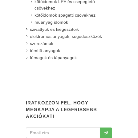
kötőidomok LPE és csepegtető
csövekhez
kötőidomok spagetti csövekhez
műanyag idomok
szivattyúk és kiegészítőik
elektromos anyagok, segédeszközök
szerszámok
tömítő anyagok
fűmagok és tápanyagok
IRATKOZZON FEL, HOGY
MEGKAPJA A LEGFRISSEBB
AKCIÓKAT!