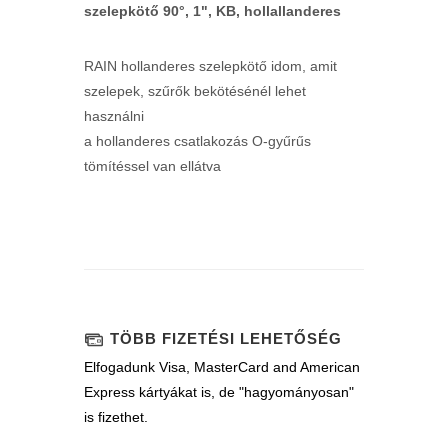
szelepkötő 90°, 1", KB, hollallanderes
RAIN hollanderes szelepkötő idom, amit
szelepek, szűrők bekötésénél lehet
használni
a hollanderes csatlakozás O-gyűrűs
tömítéssel van ellátva
TÖBB FIZETÉSI LEHETŐSÉG
Elfogadunk Visa, MasterCard and American
Express kártyákat is, de "hagyományosan"
is fizethet.