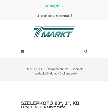
Üzletágak:
Belépés / Regisztráció
TMARKT.HU
Öntözéstechnika
idomok
szelepkötő idomok (hollanderrel)
SZELEPKÖTŐ 90°, 1", KB,