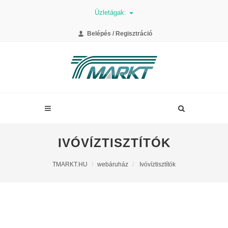
Üzletágak:
Belépés / Regisztráció
IVÓVÍZTISZTÍTÓK
TMARKT.HU
webáruház
Ivóvíztisztítók