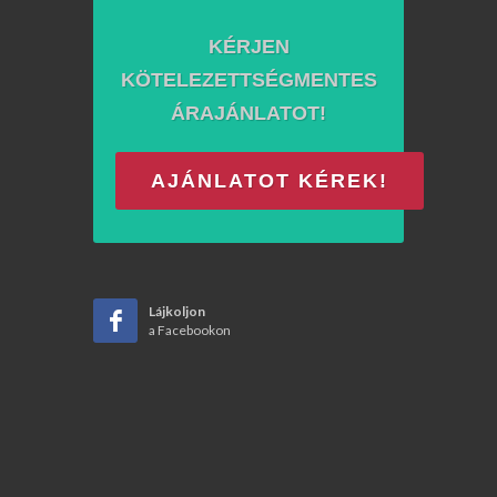
KÉRJEN
KÖTELEZETTSÉGMENTES
ÁRAJÁNLATOT!
AJÁNLATOT KÉREK!
Lájkoljon
a Facebookon