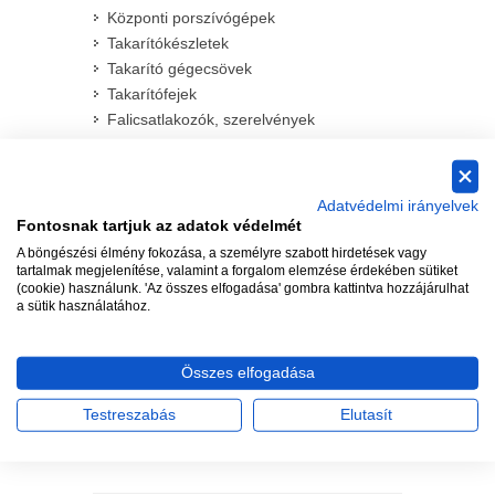
Központi porszívógépek
Takarítókészletek
Takarító gégecsövek
Takarítófejek
Falicsatlakozók, szerelvények
Szemétlapát adapterek
Beépíthető egyéb adapterek
Központi porszívó csőrendszer
Adatvédelmi irányelvek
Szerelőlapok
Fontosnak tartjuk az adatok védelmét
Porszívó cső idomok, fittingek
A böngészési élmény fokozása, a személyre szabott hirdetések vagy
tartalmak megjelenítése, valamint a forgalom elemzése érdekében sütiket
Speciális vákuum cső (PVC 2")
(cookie) használunk. 'Az összes elfogadása' gombra kattintva hozzájárulhat
24V-os elektormos vezérlés anyagai
a sütik használatához.
Komplett szerelőcsomagok
PVC ragasztók
Összes elfogadása
Szerszámok a csőrendszerhez
Takarítást könnyítő kiegészítők
Testreszabás
Elutasít
Ipari központi porszívógépek