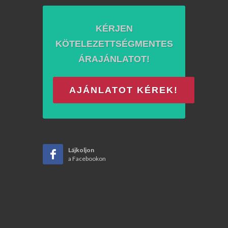
KÉRJEN
KÖTELEZETTSÉGMENTES
ÁRAJÁNLATOT!
AJÁNLATOT KÉREK!
Lájkoljon
a Facebookon