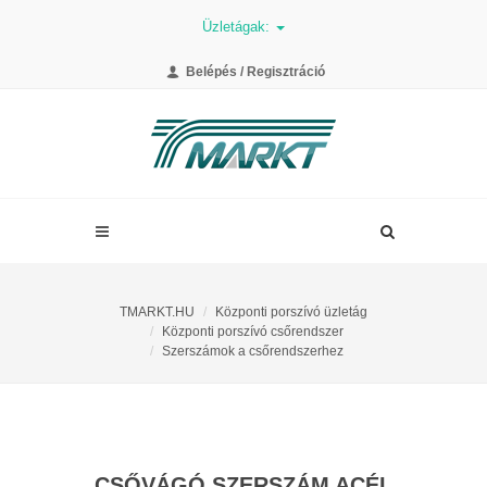
Üzletágak:
Belépés / Regisztráció
TMARKT.HU
Központi porszívó üzletág
Központi porszívó csőrendszer
Szerszámok a csőrendszerhez
CSŐVÁGÓ SZERSZÁM ACÉL